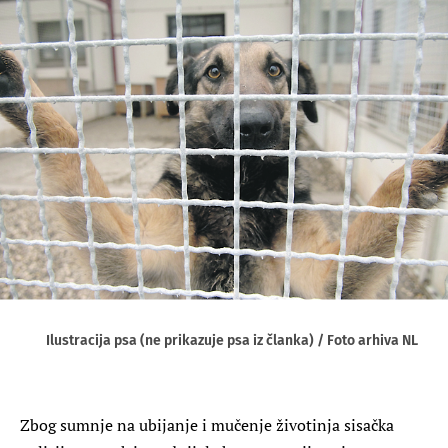
Ilustracija psa (ne prikazuje psa iz članka) / Foto arhiva NL
Zbog sumnje na ubijanje i mučenje životinja sisačka