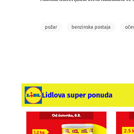
požar
benzinska postaja
oče
Lidlova super ponuda