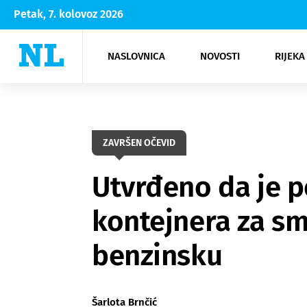
Petak, 7. kolovoz 2026
NASLOVNICA
NOVOSTI
RIJEKA
Rijeka
Kultura
Opatija
Hrvatsk
Moda
NK Rije
Sh
ZAVRŠEN OČEVID
Utvrđeno da je p
kontejnera za sm
benzinsku
Šarlota Brnčić