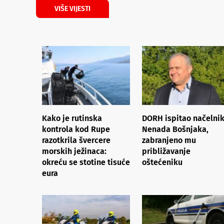
VIŠE VIJESTI
Kako je rutinska
DORH ispitao načelni
kontrola kod Rupe
Nenada Bošnjaka,
razotkrila švercere
zabranjeno mu
morskih ježinaca:
približavanje
okreću se stotine tisuće
oštećeniku
eura