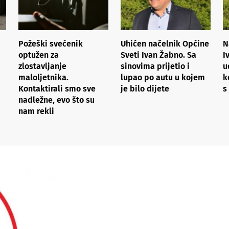
Požeški svećenik
Uhićen načelnik Općine
N
optužen za
Sveti Ivan Žabno. Sa
I
zlostavljanje
sinovima prijetio i
u
maloljetnika.
lupao po autu u kojem
k
Kontaktirali smo sve
je bilo dijete
s
nadležne, evo što su
nam rekli