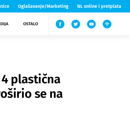
nice
Oglašavanje/Marketing
NL online i pretplata
DIJA
OSTALO
ar
ortovi
 List TV
entari
elgood
Lika & Senj
4 plastična
oširio se na