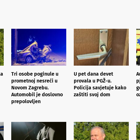
ka
Tri osobe poginule u
U pet dana devet
A
prometnoj nesreći u
provala u PGŽ-u.
p
Novom Zagrebu.
Policija savjetuje kako
g
Automobil je doslovno
zaštiti svoj dom
o
prepolovljen