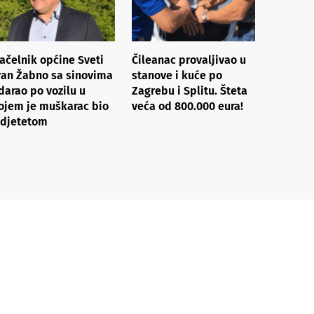
ačelnik općine Sveti
Čileanac provaljivao u
van Žabno sa sinovima
stanove i kuće po
darao po vozilu u
Zagrebu i Splitu. Šteta
ojem je muškarac bio
veća od 800.000 eura!
 djetetom