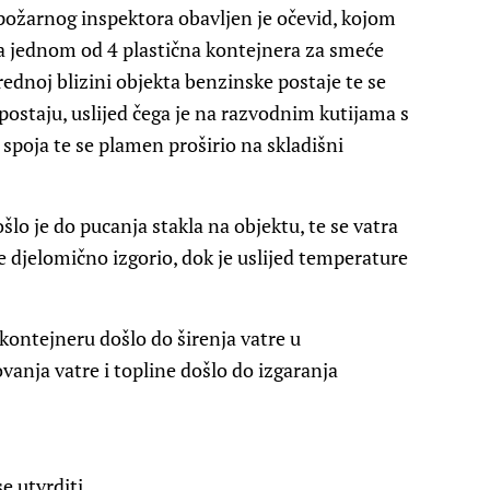
upožarnog inspektora obavljen je očevid, kojom
na jednom od 4 plastična kontejnera za smeće
rednoj blizini objekta benzinske postaje te se
ostaju, uslijed čega je na razvodnim kutijama s
spoja te se plamen proširio na skladišni
šlo je do pucanja stakla na objektu, te se vatra
je djelomično izgorio, dok je uslijed temperature
kontejneru došlo do širenja vatre u
ovanja vatre i topline došlo do izgaranja
e utvrditi.