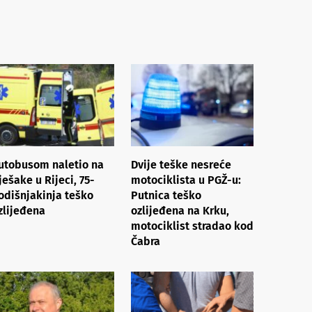
utobusom naletio na
Dvije teške nesreće
ješake u Rijeci, 75-
motociklista u PGŽ-u:
odišnjakinja teško
Putnica teško
zlijeđena
ozlijeđena na Krku,
motociklist stradao kod
Čabra