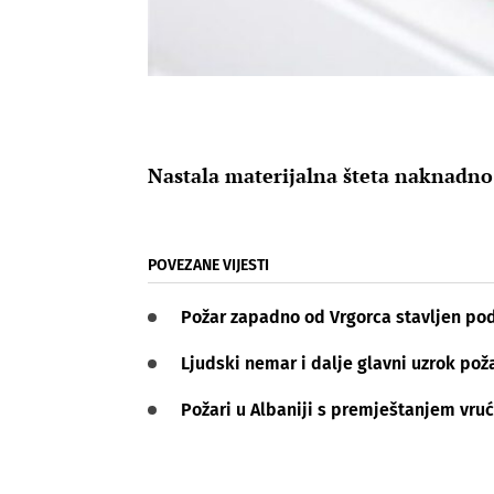
Nastala materijalna šteta naknadno 
POVEZANE VIJESTI
Požar zapadno od Vrgorca stavljen pod
Ljudski nemar i dalje glavni uzrok pož
Požari u Albaniji s premještanjem vruć