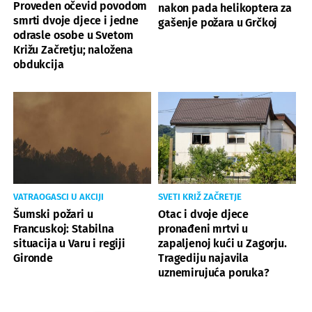
Proveden očevid povodom
nakon pada helikoptera za
smrti dvoje djece i jedne
gašenje požara u Grčkoj
odrasle osobe u Svetom
Križu Začretju; naložena
obdukcija
VATRAOGASCI U AKCIJI
SVETI KRIŽ ZAČRETJE
Šumski požari u
Otac i dvoje djece
Francuskoj: Stabilna
pronađeni mrtvi u
situacija u Varu i regiji
zapaljenoj kući u Zagorju.
Gironde
Tragediju najavila
uznemirujuća poruka?