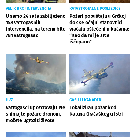
VELIK BROJ INTERVENCIJA
KATASTROFALNE POSLJEDICE
U samo 24 sata zabilježeno
Požari popuštaju u Grčkoj
158 vatrogasnih
dok se očajni stanovnici
intervencija, na terenu bilo
vraćaju oštećenim kućama:
781 vatrogasac
“Kao da mi je srce
iščupano”
HVZ
GASILI I KANADERI
Vatrogasci upozoravaju: Ne
Lokaliziran požar kod
snimajte požare dronom,
Katuna Gračaškog u Istri
možete ugroziti živote