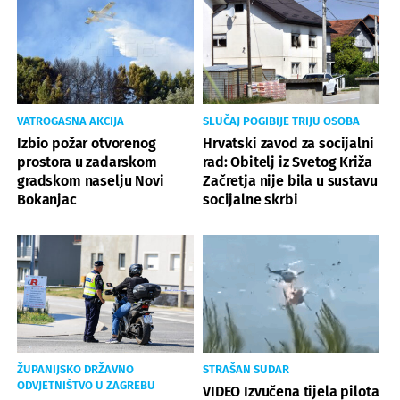
VATROGASNA AKCIJA
SLUČAJ POGIBIJE TRIJU OSOBA
Izbio požar otvorenog
Hrvatski zavod za socijalni
prostora u zadarskom
rad: Obitelj iz Svetog Križa
gradskom naselju Novi
Začretja nije bila u sustavu
Bokanjac
socijalne skrbi
ŽUPANIJSKO DRŽAVNO
STRAŠAN SUDAR
ODVJETNIŠTVO U ZAGREBU
VIDEO Izvučena tijela pilota