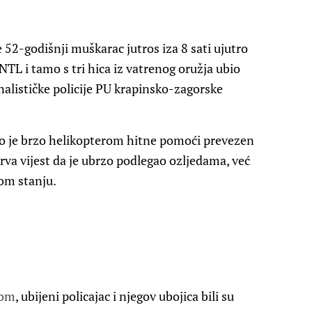
e 52-godišnji muškarac jutros iza 8 sati ujutro
NTL i tamo s tri hica iz vatrenog oružja ubio
nalističke policije PU krapinsko-zagorske
ako je brzo helikopterom hitne pomoći prevezen
rva vijest da je ubrzo podlegao ozljedama, već
nom stanju.
com
, ubijeni policajac i njegov ubojica bili su