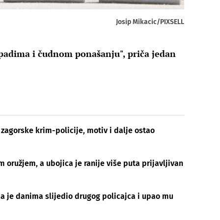
Josip Mikacic/PIXSELL
spadima i čudnom ponašanju", priča jedan
zagorske krim-policije, motiv i dalje ostao
m oružjem, a ubojica je ranije više puta prijavljivan
ca je danima slijedio drugog policajca i upao mu