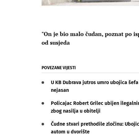
"On je bio malo čudan, poznat po i
od susjeda
POVEZANE VIJESTI
U KB Dubrava jutros umro ubojica šefa 
nejasan
Policajac Robert Grilec ubijen ilegalni
zbog nasilja u obitelji
Čudne stvari prethodile zločinu: Uboji
autom u dvorište