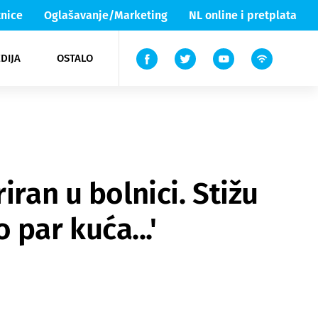
nice
Oglašavanje/Marketing
NL online i pretplata
DIJA
OSTALO
ar
ortovi
 List TV
entari
elgood
Lika & Senj
iran u bolnici. Stižu
o par kuća...'