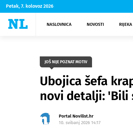
Petak, 7. kolovoz 2026
NASLOVNICA
NOVOSTI
RIJEKA
Rijeka
Kultura
Opatija
Hrvatsk
Moda
NK Rije
Sh
JOŠ NIJE POZNAT MOTIV
Ubojica šefa krap
novi detalji: 'Bil
Portal Novilist.hr
10. svibanj 2026 14:17