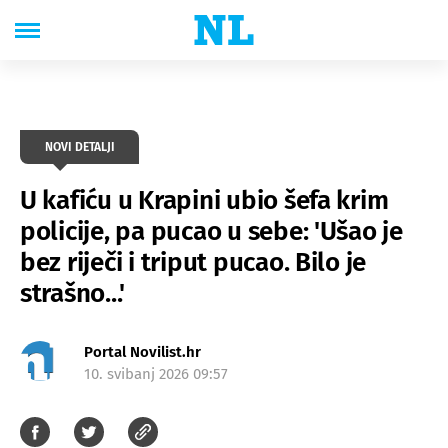
NOVI DETALJI
U kafiću u Krapini ubio šefa krim
policije, pa pucao u sebe: 'Ušao je
bez riječi i triput pucao. Bilo je
strašno...'
Portal Novilist.hr
10. svibanj 2026 09:57