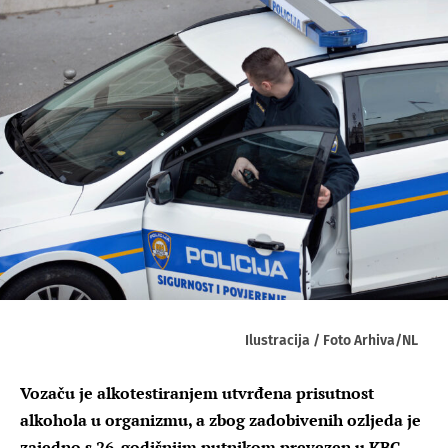
Ilustracija / Foto Arhiva/NL
Vozaču je alkotestiranjem utvrđena prisutnost
alkohola u organizmu, a zbog zadobivenih ozljeda je
zajedno s 26-godišnjim putnikom prevezen u KBC