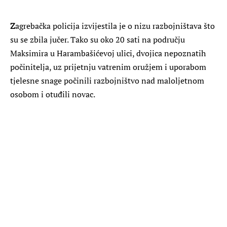
Z
agrebačka policija izvijestila je o nizu razbojništava što
su se zbila jučer. Tako su oko 20 sati na području
Maksimira u Harambašićevoj ulici, dvojica nepoznatih
počinitelja, uz prijetnju vatrenim oružjem i uporabom
tjelesne snage počinili razbojništvo nad maloljetnom
osobom i otuđili novac.