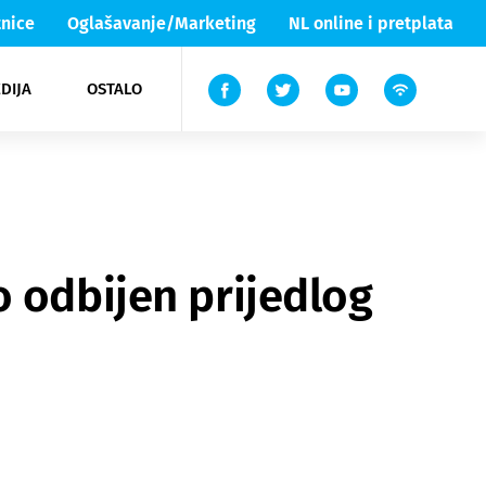
nice
Oglašavanje/Marketing
NL online i pretplata
DIJA
OSTALO
ar
ortovi
 List TV
entari
elgood
Lika & Senj
o odbijen prijedlog