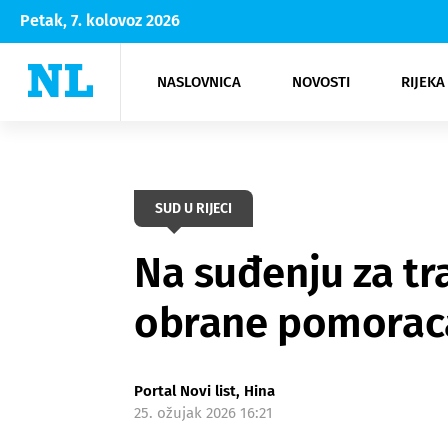
Petak, 7. kolovoz 2026
NASLOVNICA
NOVOSTI
RIJEKA
Rijeka
Kultura
Opatija
Hrvatsk
Moda
NK Rije
Sh
SUD U RIJECI
Na suđenju za tr
obrane pomorac
Portal Novi list, Hina
25. ožujak 2026 16:21