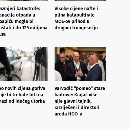
azmjeri katastrofe:
Visoke cijene nafte i
anacija otpada u
plina katapultirale
ospiću mogla bi
MOL-ov prihod u
oštati i do 125 milijuna
drugom tromjesečju
ura
vo novih cijena goriva
Varvodić “pomeo” stare
oje bi trebale biti na
kadrove: Krajač više
nazi od idućeg utorka
nije glavni tajnik,
razriješeni i direktori
ureda HOO-a