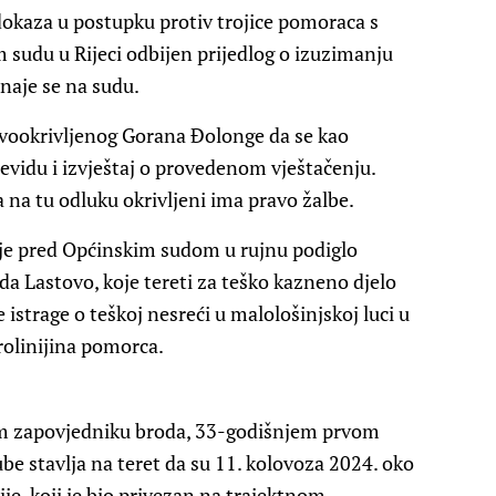
okaza u postupku protiv trojice pomoraca s
 sudu u Rijeci odbijen prijedlog o izuzimanju
naje se na sudu.
prvookrivljenog Gorana Đolonge da se kao
čevidu i izvještaj o provedenom vještačenju.
 na tu odluku okrivljeni ima pravo žalbe.
 je pred Općinskim sudom u rujnu podiglo
da Lastovo, koje tereti za teško kazneno djelo
istrage o teškoj nesreći u malološinjskoj luci u
drolinijina pomorca.
m zapovjedniku broda, 33-godišnjem prvom
be stavlja na teret da su 11. kolovoza 2024. oko
nije, koji je bio privezan na trajektnom