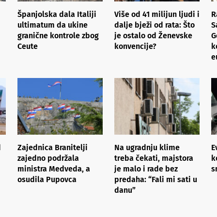
Španjolska dala Italiji
Više od 41 milijun ljudi i
R
ultimatum da ukine
dalje bježi od rata: Što
S
granične kontrole zbog
je ostalo od Ženevske
G
Ceute
konvencije?
k
e
d
Zajednica Branitelji
Na ugradnju klime
E
zajedno podržala
treba čekati, majstora
k
ministra Medveda, a
je malo i rade bez
s
osudila Pupovca
predaha: “Fali mi sati u
danu”