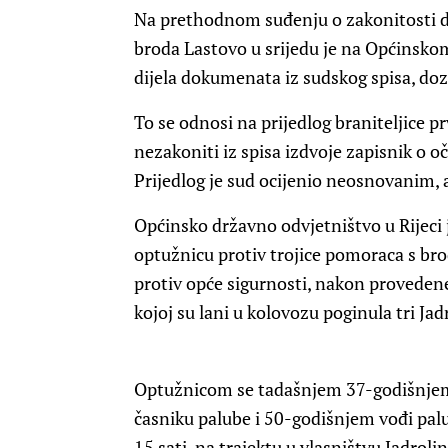
Na prethodnom suđenju o zakonitosti d
broda Lastovo u srijedu je na Općinskom
dijela dokumenata iz sudskog spisa, doz
To se odnosi na prijedlog braniteljice 
nezakoniti iz spisa izdvoje zapisnik o o
Prijedlog je sud ocijenio neosnovanim, a
Općinsko državno odvjetništvo u Rijeci
optužnicu protiv trojice pomoraca s bro
protiv opće sigurnosti, nakon provedene 
kojoj su lani u kolovozu poginula tri Ja
Optužnicom se tadašnjem 37-godišnje
časniku palube i 50-godišnjem vođi palu
15 sati, na trajektu u vlasništvu Jadroli