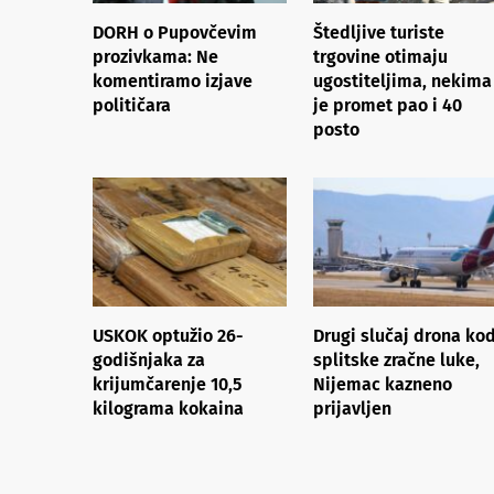
DORH o Pupovčevim
Štedljive turiste
prozivkama: Ne
trgovine otimaju
komentiramo izjave
ugostiteljima, nekima
političara
je promet pao i 40
posto
USKOK optužio 26-
Drugi slučaj drona ko
godišnjaka za
splitske zračne luke,
krijumčarenje 10,5
Nijemac kazneno
kilograma kokaina
prijavljen