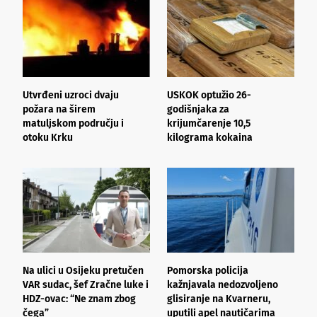
Utvrđeni uzroci dvaju
USKOK optužio 26-
D
požara na širem
godišnjaka za
s
matuljskom području i
krijumčarenje 10,5
N
otoku Krku
kilograma kokaina
Na ulici u Osijeku pretučen
Pomorska policija
N
VAR sudac, šef Zračne luke i
kažnjavala nedozvoljeno
A
HDZ-ovac: “Ne znam zbog
glisiranje na Kvarneru,
k
čega”
uputili apel nautičarima
m