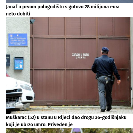
Janaf u prvom polugodištu s gotovo 28 milijuna eura
neto dobiti
Muškarac (52) u stanu u Rijeci dao drogu 36-godišnjaku
koji je ubrzo umro. Priveden je