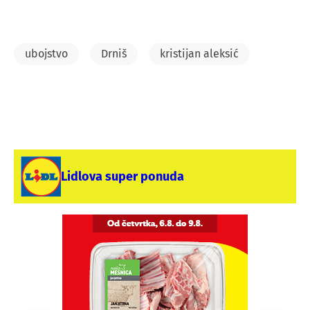
ubojstvo
Drniš
kristijan aleksić
Lidlova super ponuda