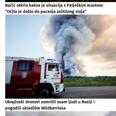
Bačić otkrio kakva je situacija s Pelješkim mostom:
“Očito je došlo do pucanja zaštitnog sloja”
Ukrajinski dronovi usmrtili osam ljudi u Rusiji i
pogodili skladište Wildberriesa