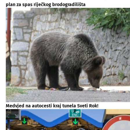
plan za spas riječkog brodogradilišta
Medvjed na autocesti kraj tunela Sveti Rok!