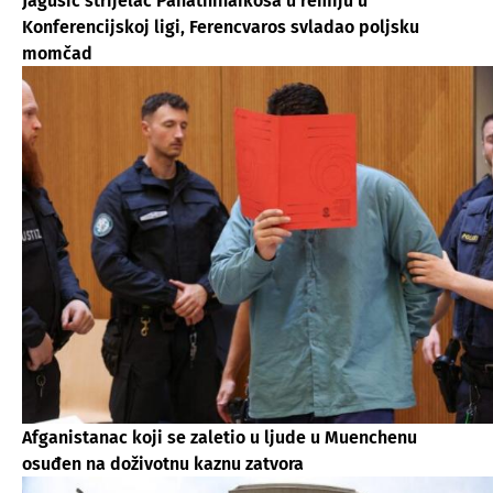
Jagušić strijelac Panathinaikosa u remiju u
Konferencijskoj ligi, Ferencvaros svladao poljsku
momčad
Afganistanac koji se zaletio u ljude u Muenchenu
osuđen na doživotnu kaznu zatvora