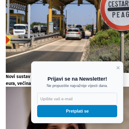
×
Novi sustav za naplatu cestarina vrijedan 160 milijuna
Prijavi se na Newsletter!
eura, većina sredstava stiže iz NPOO-a
Ne propustite najvažnije vijesti dana.
X
Pretplati se