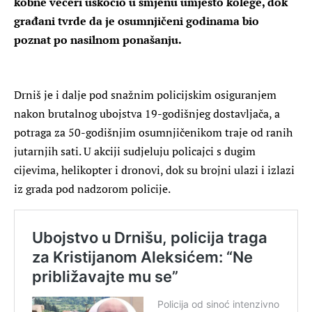
kobne večeri uskočio u smjenu umjesto kolege, dok
građani tvrde da je osumnjičeni godinama bio
poznat po nasilnom ponašanju.
Drniš je i dalje pod snažnim policijskim osiguranjem
nakon brutalnog ubojstva 19-godišnjeg dostavljača, a
potraga za 50-godišnjim osumnjičenikom traje od ranih
jutarnjih sati. U akciji sudjeluju policajci s dugim
cijevima, helikopter i dronovi, dok su brojni ulazi i izlazi
iz grada pod nadzorom policije.