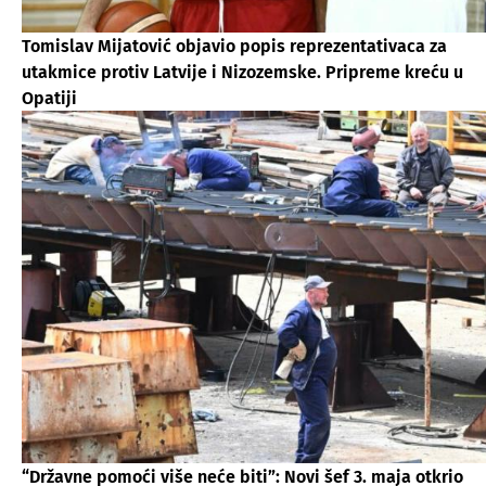
Tomislav Mijatović objavio popis reprezentativaca za
utakmice protiv Latvije i Nizozemske. Pripreme kreću u
Opatiji
“Državne pomoći više neće biti”: Novi šef 3. maja otkrio