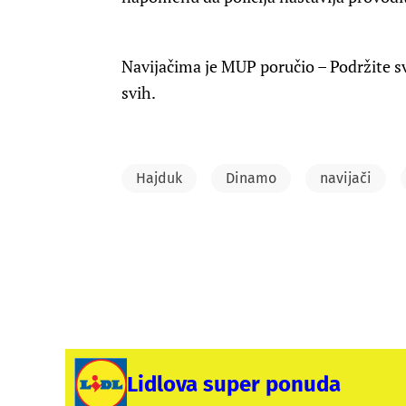
Navijačima je MUP poručio – Podržite sv
svih.
Hajduk
Dinamo
navijači
Lidlova super ponuda