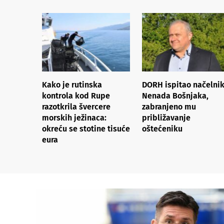
Kako je rutinska
DORH ispitao načelni
kontrola kod Rupe
Nenada Bošnjaka,
razotkrila švercere
zabranjeno mu
morskih ježinaca:
približavanje
okreću se stotine tisuće
oštećeniku
eura