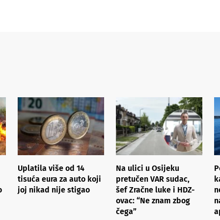
Uplatila više od 14
Na ulici u Osijeku
P
tisuća eura za auto koji
pretučen VAR sudac,
k
o
joj nikad nije stigao
šef Zračne luke i HDZ-
n
ovac: “Ne znam zbog
n
čega”
a