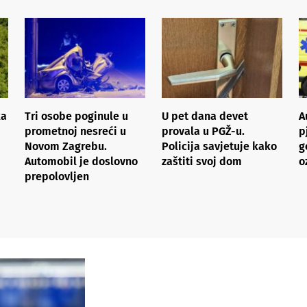
ka
Tri osobe poginule u
U pet dana devet
A
prometnoj nesreći u
provala u PGŽ-u.
p
Novom Zagrebu.
Policija savjetuje kako
g
Automobil je doslovno
zaštiti svoj dom
o
prepolovljen