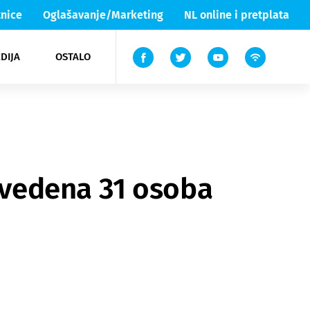
nice
Oglašavanje/Marketing
NL online i pretplata
DIJA
OSTALO
ar
ortovi
 List TV
entari
elgood
Lika & Senj
vedena 31 osoba