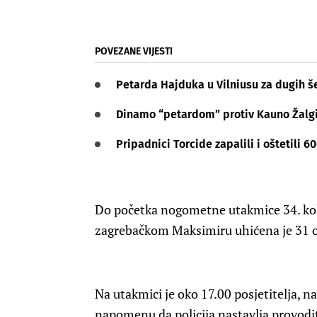
POVEZANE VIJESTI
Petarda Hajduka u Vilniusu za dugih š
Dinamo “petardom” protiv Kauno Žalgir
Pripadnici Torcide zapalili i oštetili 
Do početka nogometne utakmice 34. ko
zagrebačkom Maksimiru uhićena je 31 os
Na utakmici je oko 17.00 posjetitelja, 
napomenu da policija nastavlja provodit