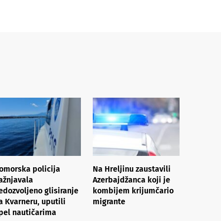
omorska policija
Na Hreljinu zaustavili
ažnjavala
Azerbajdžanca koji je
edozvoljeno glisiranje
kombijem krijumčario
a Kvarneru, uputili
migrante
pel nautičarima