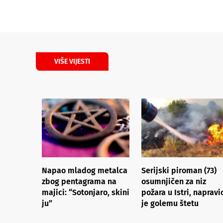
VIŠE VIJESTI
Napao mladog metalca
Serijski piroman (73)
zbog pentagrama na
osumnjičen za niz
majici: “Sotonjaro, skini
požara u Istri, napravi
ju”
je golemu štetu