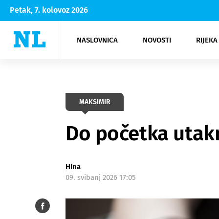
Petak, 7. kolovoz 2026
NASLOVNICA
NOVOSTI
RIJEKA
Rijeka
Kultura
Opatija
Hrvatsk
Moda
NK Rije
Sh
MAKSIMIR
Do početka utak
Hina
09. svibanj 2026 17:05