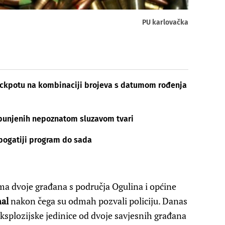
PU karlovačka
jackpotu na kombinaciji brojeva s datumom rođenja
punjenih nepoznatom sluzavom tvari
jbogatiji program do sada
a dvoje građana s područja Ogulina i općine
nal
nakon čega su odmah pozvali policiju. Danas
eksplozijske jedinice od dvoje savjesnih građana