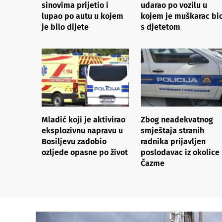
sinovima prijetio i
udarao po vozilu u
lupao po autu u kojem
kojem je muškarac bi
je bilo dijete
s djetetom
Mladić koji je aktivirao
Zbog neadekvatnog
eksplozivnu napravu u
smještaja stranih
Bosiljevu zadobio
radnika prijavljen
ozljede opasne po život
poslodavac iz okolice
Čazme