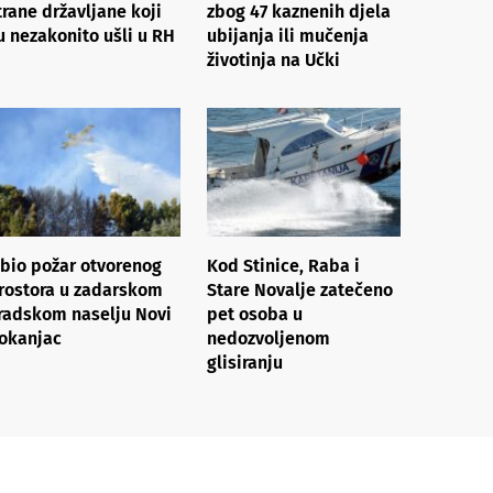
trane državljane koji
zbog 47 kaznenih djela
u nezakonito ušli u RH
ubijanja ili mučenja
životinja na Učki
zbio požar otvorenog
Kod Stinice, Raba i
rostora u zadarskom
Stare Novalje zatečeno
radskom naselju Novi
pet osoba u
okanjac
nedozvoljenom
glisiranju