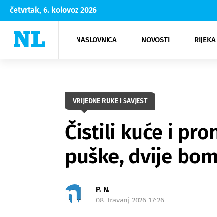
četvrtak, 6. kolovoz 2026
NASLOVNICA
NOVOSTI
RIJEKA
Rijeka
Kultura
Opatija
Hrvatsk
Moda
NK Rije
Sh
VRIJEDNE RUKE I SAVJEST
Čistili kuće i pro
puške, dvije bomb
P. N.
08. travanj 2026 17:26