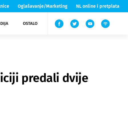
nice
Oglašavanje/Marketing
NL online i pretplata
DIJA
OSTALO
ar
ortovi
 List TV
entari
elgood
Lika & Senj
iciji predali dvije