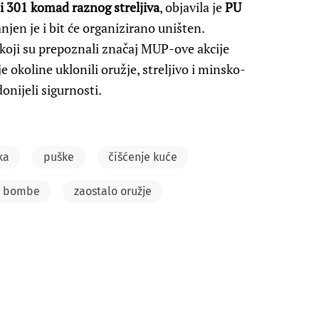
 i 301 komad raznog streljiva
, objavila je
PU
njen je i bit će organizirano uništen.
koji su prepoznali značaj MUP-ove akcije
e okoline uklonili oružje, streljivo i minsko-
onijeli sigurnosti.
ka
puške
čišćenje kuće
e bombe
zaostalo oružje