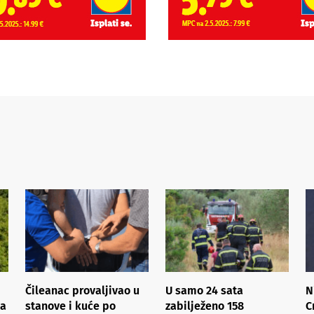
Čileanac provaljivao u
U samo 24 sata
N
ma
stanove i kuće po
zabilježeno 158
C