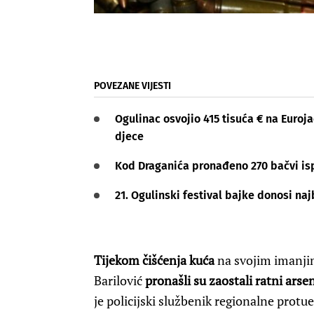
POVEZANE VIJESTI
Ogulinac osvojio 415 tisuća € na Euro
djece
Kod Draganića pronađeno 270 bačvi is
21. Ogulinski festival bajke donosi na
Tijekom čišćenja kuća
na svojim imanjim
Barilović
pronašli su zaostali ratni arse
je policijski službenik regionalne protu