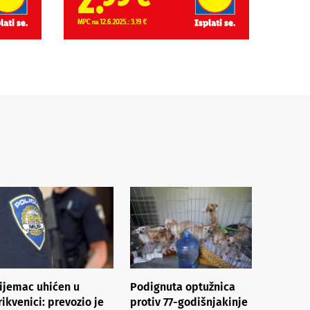
ijemac uhićen u
Podignuta optužnica
rikvenici: prevozio je
protiv 77-godišnjakinje