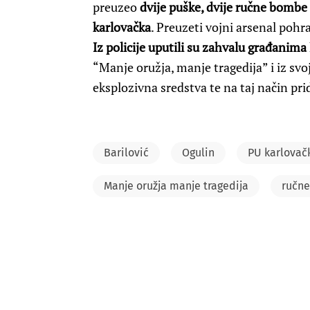
preuzeo
dvije puške, dvije ručne bombe
karlovačka
. Preuzeti vojni arsenal pohra
Iz policije uputili su zahvalu građanima
“Manje oružja, manje tragedija” i iz svoj
eksplozivna sredstva te na taj način prid
Barilović
Ogulin
PU karlovač
Manje oružja manje tragedija
ručn