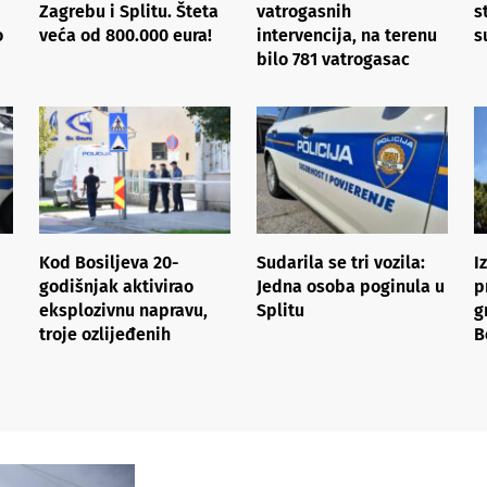
Zagrebu i Splitu. Šteta
vatrogasnih
s
o
veća od 800.000 eura!
intervencija, na terenu
s
bilo 781 vatrogasac
Kod Bosiljeva 20-
Sudarila se tri vozila:
I
godišnjak aktivirao
Jedna osoba poginula u
p
eksplozivnu napravu,
Splitu
g
troje ozlijeđenih
B