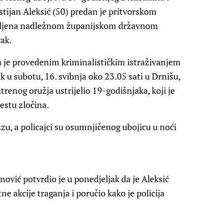
tijan Aleksić (50) predan je pritvorskom
avljena nadležnom županijskom državnom
rak.
da je provedenim kriminalističkim istraživanjem
 u subotu, 16. svibnja oko 23.05 sati u Drnišu,
trenog oružja ustrijelio 19-godišnjaka, koji je
estu zločina.
zzu, a policajci su osumnjičenog ubojicu u noći
ović potvrdio je u ponedjeljak da je Aleksić
 akcije traganja i poručio kako je policija