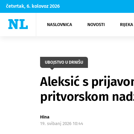
četvrtak, 6. kolovoz 2026
NASLOVNICA
NOVOSTI
RIJEKA
Rijeka
Kultura
Opatija
Hrvatsk
Moda
NK Rije
Sh
UBOJSTVO U DRNIŠU
Aleksić s prijav
pritvorskom nad
Hina
19. svibanj 2026 10:44