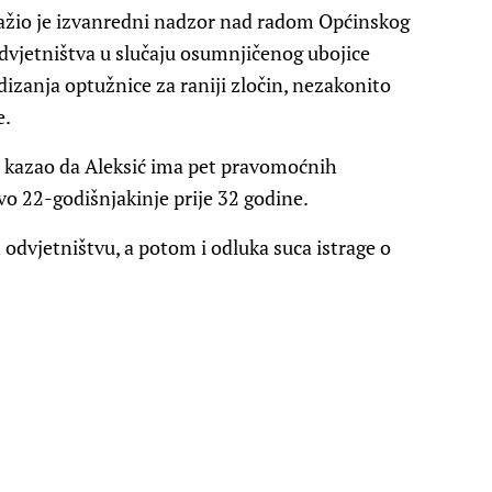
ažio je izvanredni nadzor nad radom Općinskog
dvjetništva u slučaju osumnjičenog ubojice
izanja optužnice za raniji zločin, nezakonito
e.
 je kazao da Aleksić ima pet pravomoćnih
vo 22-godišnjakinje prije 32 godine.
 odvjetništvu, a potom i odluka suca istrage o