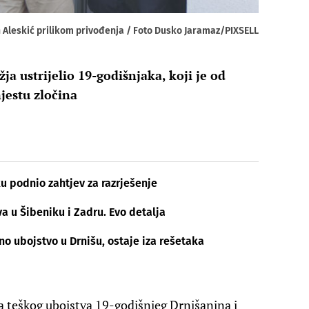
n Aleskić prilikom privođenja / Foto Dusko Jaramaz/PIXSELL
ja ustrijelio 19-godišnjaka, koji je od
jestu zločina
 podnio zahtjev za razrješenje
a u Šibeniku i Zadru. Evo detalja
no ubojstvo u Drnišu, ostaje iza rešetaka
a teškog ubojstva 19-godišnjeg Drnišanina i