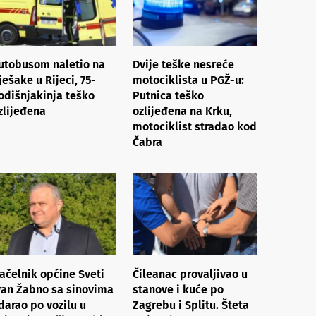
utobusom naletio na
Dvije teške nesreće
ješake u Rijeci, 75-
motociklista u PGŽ-u:
odišnjakinja teško
Putnica teško
zlijeđena
ozlijeđena na Krku,
motociklist stradao kod
Čabra
ačelnik općine Sveti
Čileanac provaljivao u
van Žabno sa sinovima
stanove i kuće po
darao po vozilu u
Zagrebu i Splitu. Šteta