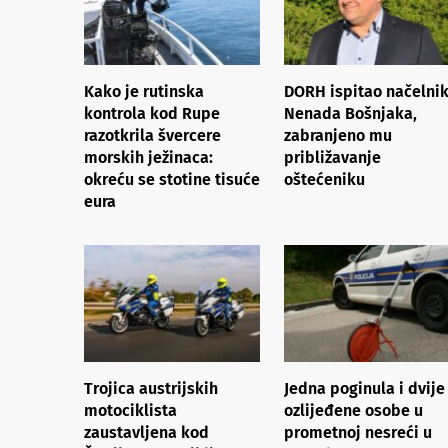
Kako je rutinska
DORH ispitao načelni
kontrola kod Rupe
Nenada Bošnjaka,
razotkrila švercere
zabranjeno mu
morskih ježinaca:
približavanje
okreću se stotine tisuće
oštećeniku
eura
Trojica austrijskih
Jedna poginula i dvije
motociklista
ozlijeđene osobe u
zaustavljena kod
prometnoj nesreći u