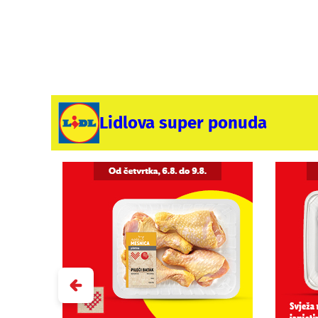
Lidlova super ponuda