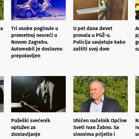
ka
Tri osobe poginule u
U pet dana devet
A
prometnoj nesreći u
provala u PGŽ-u.
p
Novom Zagrebu.
Policija savjetuje kako
g
Automobil je doslovno
zaštiti svoj dom
o
prepolovljen
Požeški svećenik
Uhićen načelnik Općine
N
optužen za
Sveti Ivan Žabno. Sa
I
zlostavljanje
sinovima prijetio i
u