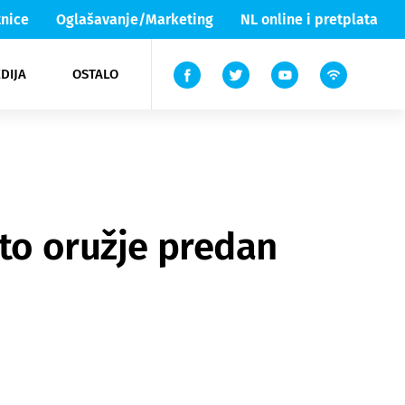
nice
Oglašavanje/Marketing
NL online i pretplata
DIJA
OSTALO
ar
ortovi
 List TV
entari
elgood
Lika & Senj
ito oružje predan