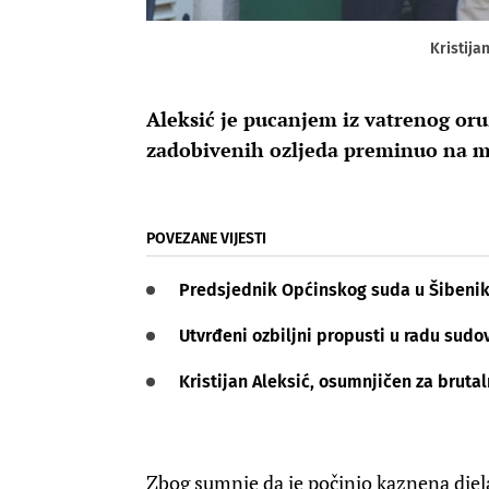
Kristija
Aleksić je pucanjem iz vatrenog oruž
zadobivenih ozljeda preminuo na m
POVEZANE VIJESTI
Predsjednik Općinskog suda u Šibeniku
Utvrđeni ozbiljni propusti u radu sudov
Kristijan Aleksić, osumnjičen za brutal
Zbog sumnje da je počinio kaznena djel