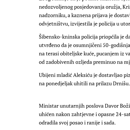
nedozvoljenog posjedovanja oružja, Kris
nadzorniku, a kaznena prijava je dost
odvjetništvu, izvijestila je policija u uto
Šibensko-kninska policija priopćila je 
utvrđeno da je osumnjičeni 50-godišnjak
na terasi obiteljske kuće, pucanjem iz va
od zadobivenih ozljeda preminuo na mj
Ubijeni mladić Aleksiću je dostavljao pi
na ponedjeljak uhitili na prilazu Drnišu.
Ministar unutarnjih poslova Davor Božin
uhićen nakon zahtjevne i opasne 24-satne
odradila svoj posao i ranije i sada.