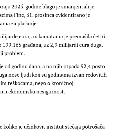
raju 2025. godine blago je smanjen, ali je
cima Fine, 31. prosinca evidentirano je
ama za plaćanje.
ilijarde eura, a s kamatama je premašila četiri
lo 199.165 građana, uz 2,9 milijardi eura duga.
iji problem.
lje od godinu dana, a na njih otpada 92,4 posto
uga nose ljudi koji su godinama izvan redovitih
znim teškoćama, nego o kroničnoj
lnu i ekonomsku nesigurnost.
koliko je učinkovit institut stečaja potrošača