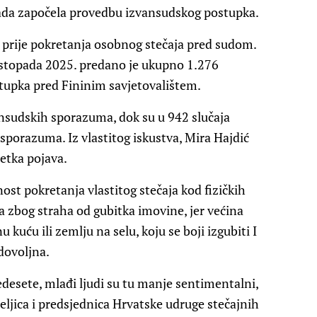
e tada započela provedbu izvansudskog postupka.
 prije pokretanja osobnog stečaja pred sudom.
 listopada 2025. predano je ukupno 1.276
tupka pred Fininim savjetovalištem.
ansudskih sporazuma, dok su u 942 slučaja
porazuma. Iz vlastitog iskustva, Mira Hajdić
ijetka pojava.
ost pokretanja vlastitog stečaja kod fizičkih
a zbog straha od gubitka imovine, jer većina
kuću ili zemlju na selu, koju se boji izgubiti I
dovoljna.
sete, mlađi ljudi su tu manje sentimentalni,
teljica i predsjednica Hrvatske udruge stečajnih