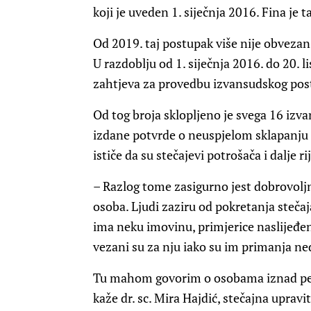
koji je uveden 1. siječnja 2016. Fina j
Od 2019. taj postupak više nije obvezan
U razdoblju od 1. siječnja 2016. do 20.
zahtjeva za provedbu izvansudskog pos
Od tog broja sklopljeno je svega 16 izv
izdane potvrde o neuspjelom sklapanju s
ističe da su stečajevi potrošača i dalje r
– Razlog tome zasigurno jest dobrovoljn
osoba. Ljudi zaziru od pokretanja stečaj
ima neku imovinu, primjerice naslijeđenu 
vezani su za nju iako su im primanja ne
Tu mahom govorim o osobama iznad pede
kaže dr. sc. Mira Hajdić, stečajna upravi