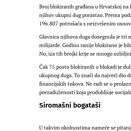
Broj blokiranih građana u Hrvatskoj na k
njihov ukupni dug porastao. Prema poda
196.807 potrošača s neizvršenim osnov
Glavnica njihova duga dosegnula je tri m
milijarde. Godinu ranije blokirano je bi
No, iza tih brojki krije se mnogo ozbiljn
Čak 75 posto blokiranih u blokadi je du
ukupnog duga. To znači da najveći dio d
financijskih tokova. Ne radi se o prola
prezaduženosti koja produbljuje socija
Siromašni bogataši
U takvim okolnostima nameće se pitanje 