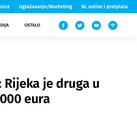
nice
Oglašavanje/Marketing
NL online i pretplata
DIJA
OSTALO
ar
ortovi
 List TV
entari
elgood
Lika & Senj
: Rijeka je druga u
.000 eura