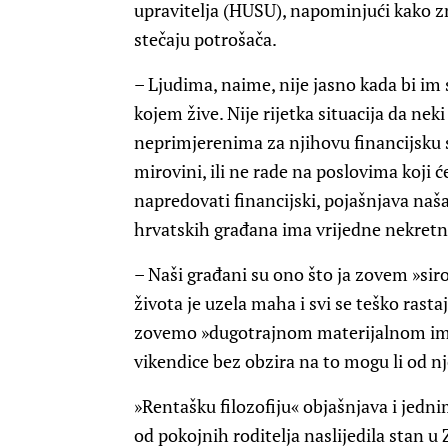
upravitelja (HUSU), napominjući kako z
stečaju potrošača.
– Ljudima, naime, nije jasno kada bi im s
kojem žive. Nije rijetka situacija da nek
neprimjerenima za njihovu financijsku si
mirovini, ili ne rade na poslovima koji 
napredovati financijski, pojašnjava naša
hrvatskih građana ima vrijedne nekretni
– Naši građani su ono što ja zovem »si
života je uzela maha i svi se teško ras
zovemo »dugotrajnom materijalnom imo
vikendice bez obzira na to mogu li od nje 
»Rentašku filozofiju« objašnjava i jedn
od pokojnih roditelja naslijedila stan 