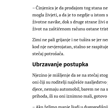
– Činjenica je da prodajom tog stana ne 
mogla živjeti, a da je to negdje u istom
životne navike, dok s druge strane živi o
život na zaštićenom računu ostane trist
Zimi ne pali grijanje i ne tušira se jer 
kod nje nevjerojatan, stalno se raspituj
stečaj potrošača.
Ubrzavanje postupka
Njezino je mišljenje da se na stečaj sto
oni čiji su roditelji najčešće nasljedstvo
djece, nemaju automobil, barem ne na s
prihoda, ili su oni iznimno mali, gotovo
– Ako želimo manje ljudi u dugogodišn