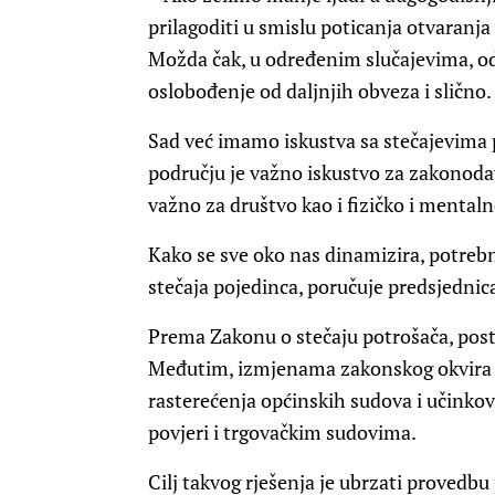
prilagoditi u smislu poticanja otvaranja 
Možda čak, u određenim slučajevima, odr
oslobođenje od daljnjih obveza i slično.
Sad već imamo iskustva sa stečajevima 
području je važno iskustvo za zakonodav
važno za društvo kao i fizičko i mentaln
Kako se sve oko nas dinamizira, potrebno
stečaja pojedinca, poručuje predsjedni
Prema Zakonu o stečaju potrošača, postu
Međutim, izmjenama zakonskog okvira p
rasterećenja općinskih sudova i učinkov
povjeri i trgovačkim sudovima.
Cilj takvog rješenja je ubrzati provedb