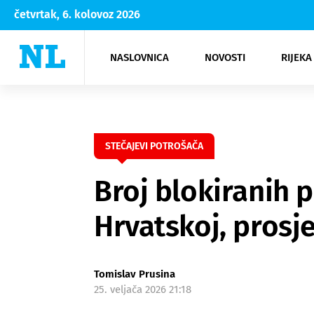
četvrtak, 6. kolovoz 2026
NASLOVNICA
NOVOSTI
RIJEKA
Rijeka
Kultura
Opatija
Hrvatsk
Moda
NK Rije
Sh
STEČAJEVI POTROŠAČA
Broj blokiranih p
Hrvatskoj, prosj
Tomislav Prusina
25. veljača 2026 21:18