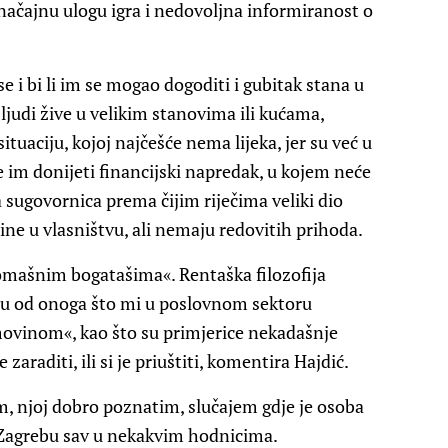
načajnu ulogu igra i nedovoljna informiranost o
e i bi li im se mogao dogoditi i gubitak stana u
i ljudi žive u velikim stanovima ili kućama,
tuaciju, kojoj najčešće nema lijeka, jer su već u
će im donijeti financijski napredak, u kojem neće
 sugovornica prema čijim riječima veliki dio
ne u vlasništvu, ali nemaju redovitih prihoda.
romašnim bogatašima«. Rentaška filozofija
taju od onoga što mi u poslovnom sektoru
vinom«, kao što su primjerice nekadašnje
zaraditi, ili si je priuštiti, komentira Hajdić.
im, njoj dobro poznatim, slučajem gdje je osoba
u Zagrebu sav u nekakvim hodnicima.