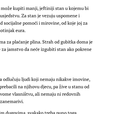
može kupiti manji, jeftiniji stan u kojemu bi
 susjedstvu. Za stan je vezuju uspomene i
d socijalne pomoći i mirovine, od koje joj za
otinjak eura.
nema za plaćanje plina. Strah od gubitka doma je
e za jamstvo da neće izgubiti stan ako pokrene
ga odlučuju ljudi koji nemaju nikakve imovine,
 prebacili na njihovu djecu, pa žive u stanu od
vome vlasništvu, ali nemaju ni redovnih
 zanemarivi.
jim dugovima, svakako treba puno toga