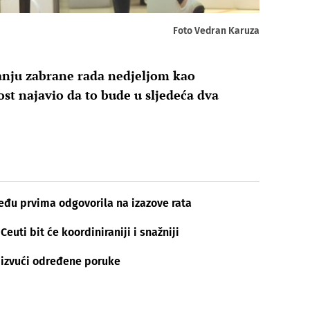
Foto Vedran Karuza
danju zabrane rada nedjeljom kao
st najavio da to bude u sljedeća dva
među prvima odgovorila na izazove rata
euti bit će koordiniraniji i snažniji
a izvući određene poruke