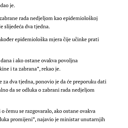
odao je.
u zabrane rada nedjeljom kao epidemiološkoj
e slijedeća dva tjedna.
također epidemiološka mjera čije učinke prati
 dana i ako ostane ovakva povoljna
ine i ta zabrana”, rekao je.
de za dva tjedna, ponovio je da će preporuku dati
ealno da se odluka o zabrani rada nedjeljom
i o čemu se razgovaralo, ako ostane ovakva
dluka promijeni”, najavio je ministar unutarnjih