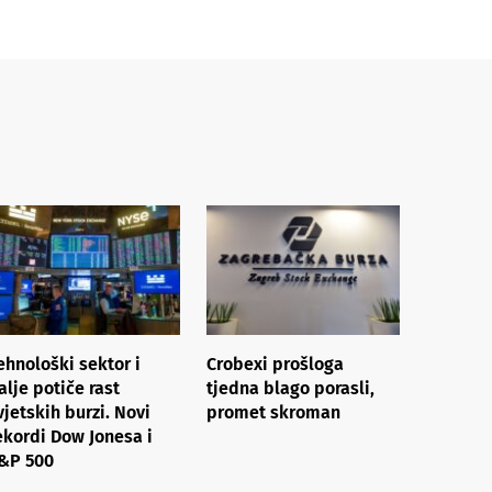
ehnološki sektor i
Crobexi prošloga
alje potiče rast
tjedna blago porasli,
vjetskih burzi. Novi
promet skroman
ekordi Dow Jonesa i
&P 500