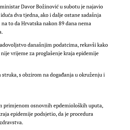
, ministar Davor Božinović u subotu je najavio
duća dva tjedna, ako i dalje ostane sadašnja
m na to da Hrvatska nakon 89 dana nema
a.
zadovoljstvo današnjim podatcima, rekavši kako
ek nije vrijeme za proglašenje kraja epidemije
 struka, s obzirom na događanja u okruženju i
nom primjenom osnovnih epdemioloških uputa,
raja epidemije podsjetio, da je procedura
zdravstva.