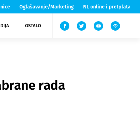
nice
Oglašavanje/Marketing
NL online i pretplata
DIJA
OSTALO
ar
ortovi
 List TV
entari
elgood
Lika & Senj
abrane rada