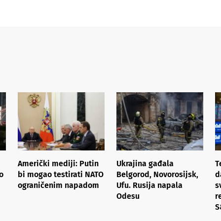
Američki mediji: Putin
Ukrajina gađala
T
o
bi mogao testirati NATO
Belgorod, Novorosijsk,
d
ograničenim napadom
Ufu. Rusija napala
s
Odesu
r
S