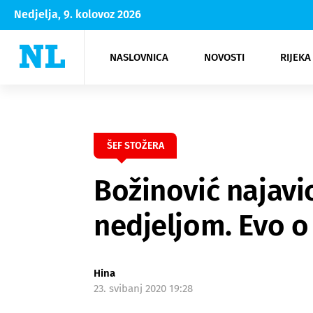
Nedjelja, 9. kolovoz 2026
NASLOVNICA
NOVOSTI
RIJEKA
Rijeka
Kultura
Opatija
Hrvatsk
Moda
NK Rije
Sh
ŠEF STOŽERA
Božinović najav
nedjeljom. Evo o
Hina
23. svibanj 2020 19:28