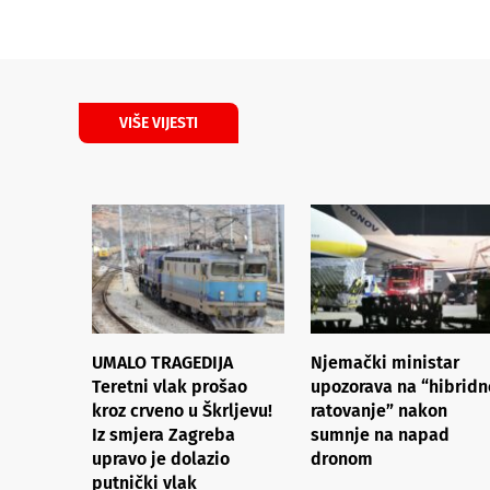
VIŠE VIJESTI
UMALO TRAGEDIJA
Njemački ministar
Teretni vlak prošao
upozorava na “hibridn
kroz crveno u Škrljevu!
ratovanje” nakon
Iz smjera Zagreba
sumnje na napad
upravo je dolazio
dronom
putnički vlak