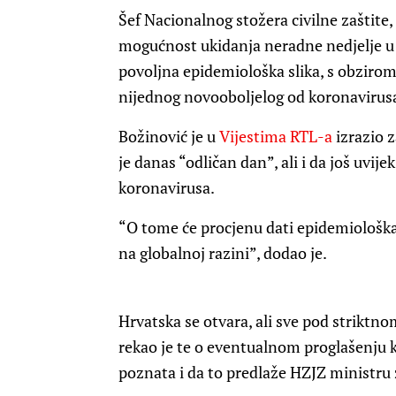
Šef Nacionalnog stožera civilne zaštite
mogućnost ukidanja neradne nedjelje u i
povoljna epidemiološka slika, s obziro
nijednog novooboljelog od koronavirus
Božinović je u
Vijestima RTL-a
izrazio 
je danas “odličan dan”, ali i da još uvij
koronavirusa.
“O tome će procjenu dati epidemiološka
na globalnoj razini”, dodao je.
Hrvatska se otvara, ali sve pod strikt
rekao je te o eventualnom proglašenju k
poznata i da to predlaže HZJZ ministru 