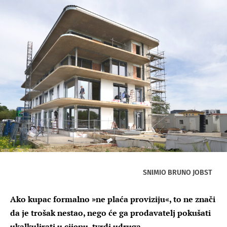
SNIMIO BRUNO JOBST
Ako kupac formalno »ne plaća proviziju«, to ne znači
da je trošak nestao, nego će ga prodavatelj pokušati
ukalkulirati u cijenu, tvrdi udruga