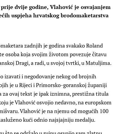
 prije dvije godine, Vlahović je osvajanjem
većih uspjeha hrvatskog brodomaketarstva
omaketara zadnjih je godina svakako Roland
 te osoba koja svojim životom povezuje čitavu
anskoj Dragi, a radi, u svojoj tvrtki, u Matuljima.
zavati i negodovanje nekog od brojnih
jih je u Rijeci i Primorsko-goranskoj županiji
a za ovaj tekst je ipak iznimna, prestižna titula
oju je Vlahović osvojio nedavno, na europskom
švaru. Vlahović je na njemu od mogućih 100
zasluženo kući odnio najsjajniju medalju.
što se održalo u rujnu osvojio sam zlatnu