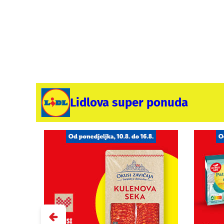
Lidlova super ponuda