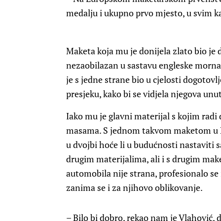
medalju i ukupno prvo mjesto, u svim ka
Maketa koja mu je donijela zlato bio je
nezaobilazan u sastavu engleske mornari
je s jedne strane bio u cjelosti dogotovl
presjeku, kako bi se vidjela njegova unu
Iako mu je glavni materijal s kojim radi
masama. S jednom takvom maketom u Rumu
u dvojbi hoće li u budućnosti nastaviti 
drugim materijalima, ali i s drugim ma
automobila nije strana, profesionalo se
zanima se i za njihovo oblikovanje.
– Bilo bi dobro, rekao nam je Vlahović, 