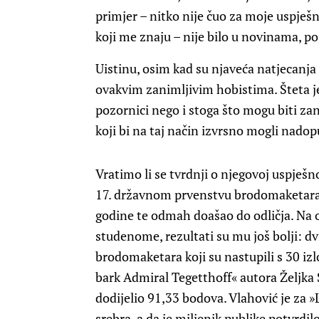
primjer – nitko nije čuo za moje uspješn
koji me znaju – nije bilo u novinama,
Uistinu, osim kad su njaveća natjecanja
ovakvim zanimljivim hobistima. Šteta j
pozornici nego i stoga što mogu biti z
koji bi na taj način izvrsno mogli nado
Vratimo li se tvrdnji o njegovoj uspješn
17. državnom prvenstvu brodomaketara, 
godine te odmah doašao do odličja. Na
studenome, rezultati su mu još bolji: dv
brodomaketara koji su nastupili s 30 i
bark Admiral Tegetthoff« autora Željka 
dodijelio 91,33 bodova. Vlahović je za 
srebra, a da je miljenik publike potvrdilo