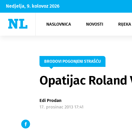
Nedjelja, 9. kolovoz 2026
NASLOVNICA
NOVOSTI
RIJEKA
Rijeka
Kultura
Opatija
Hrvatsk
Moda
NK Rije
Sh
BRODOVI POGONJENI STRAŠĆU
Opatijac Roland
Edi Prodan
17. prosinac 2013 17:41