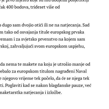
čak 400 bodova, trideset više od
ugo sam dvojio otići ili ne na natjecanja. Sad
m tako od osvajanja titule europskog prvaka
spremam i za svjetsko prvenstvo na kojem sam
rskoj, zahvaljujući svom europskom uspjehu,
 da nema te makete na koju je utrošio manje od
 trebalo za europskom titulom nagrađeni Naval
e njegovo vrijeme tek počelo, da će se njega tek
ati. Poglaviti kad se nakon blagdanske pauze, već
omaketarstka natjecanja i izložbe.