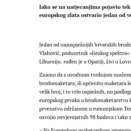
Iako se na natjecanjima pojavio tek
europskog zlata ostvario jedan od 
Jedan od najuspješnijih hrvatskih brod
Vlahović, poduzetnik »širokog spektra«
Liburniju: rođen je u Opatiji, živi u Lovr
Znamo da s uvodnom tvrdnjom možemo i
brodomaketara, ili općenito maketara ko
velik broj, i to vrlo uspješnih, no podlog
europskog prvaka u brodomaketarstvu k
prvenstvu održanom u rumunjskom Temi
osvojio nevjerojatnih 98 bodova i tako 
– Na Europskom maketarskom prvenstvu 