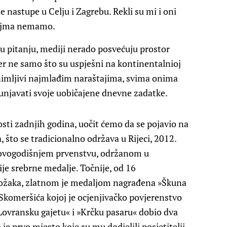
e nastupe u Celju i Zagrebu. Rekli su mi i oni
 pojma nemamo.
 u pitanju, mediji nerado posvećuju prostor
er ne samo što su uspješni na kontinentalnioj
animljivi najmlađim naraštajima, svima onima
punjavati svoje uobičajene dnevne zadatke.
osti zadnjih godina, uočit ćemo da se pojavio na
što se tradicionalno održava u Rijeci, 2012.
 ovogodišnjem prvenstvu, održanom u
ije srebrne medalje. Točnije, od 16
zložaka, zlatnom je medaljom nagrađena »Škuna
Skomeršića kojoj je ocjenjivačko povjerenstvo
»Lovransku gajetu« i »Krčku pasaru« dobio dva
 je prvo mjesto koje su mu dodjelili posjetitelji