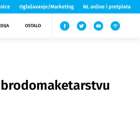
nice
Oglašavanje/Marketing
NL online i pretplata
DIJA
OSTALO
ar
ortovi
 List TV
entari
elgood
Lika & Senj
u brodomaketarstvu