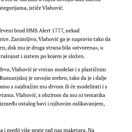
tegorijama, ističe Vlahović.
 drveni brod HMS Alert 1777, nekad
ce. Zanimljivo, Vlahović ga je napravio tako da
jen, dok mu je druga strana bila »otvorena«, u
trašnjost i sistem po kojem je složen.
 drvo, Vlahović je vrstan modelar i s plastičnim
njskoj je osvojio srebro, tako da je i dalje
samo s najdražim mu drvom ili će modelirati i s
ketama. Vlahović, s obzirom da mu ni tematika
 između ostalog bavi i njihovim oslikavanjem,
da i medij više prate rad nas maketara. Na