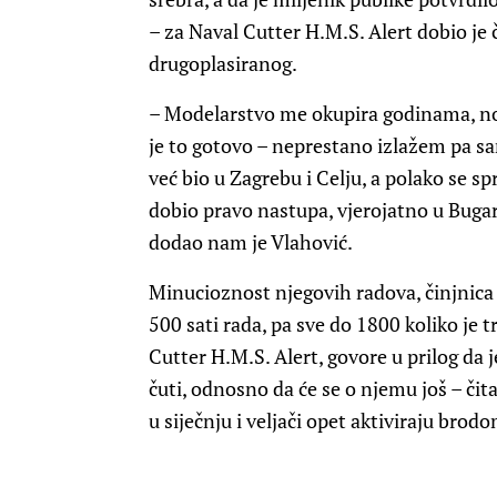
– za Naval Cutter H.M.S. Alert dobio je 
drugoplasiranog.
– Modelarstvo me okupira godinama, no d
je to gotovo – neprestano izlažem pa sa
već bio u Zagrebu i Celju, a polako se 
dobio pravo nastupa, vjerojatno u Buga
dodao nam je Vlahović.
Minucioznost njegovih radova, činjnica
500 sati rada, pa sve do 1800 koliko je
Cutter H.M.S. Alert, govore u prilog da j
čuti, odnosno da će se o njemu još – čit
u siječnju i veljači opet aktiviraju brod