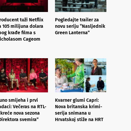
roducent tuži Netflix
Pogledajte trailer za
a 105 milijuna dolara
novu seriju “Nasljednik
bog krađe filma s
Green Lanterna”
icholasom Cageom
uno smijeha i prvi
Kvarner glumi Capri:
adaci: Večeras na RTL-
Nova britanska krimi-
 kreće nova sezona
serija snimana u
Direktora svemira”
Hrvatskoj stiže na HRT