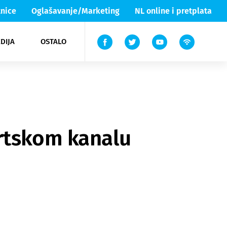
nice
Oglašavanje/Marketing
NL online i pretplata
DIJA
OSTALO
ar
ortovi
 List TV
entari
elgood
Lika & Senj
ortskom kanalu