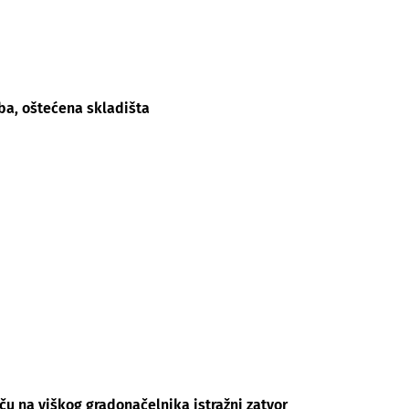
ba, oštećena skladišta
u na viškog gradonačelnika istražni zatvor