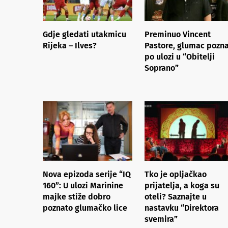
Gdje gledati utakmicu
Preminuo Vincent
Rijeka – Ilves?
Pastore, glumac pozn
po ulozi u “Obitelji
Soprano”
Nova epizoda serije “IQ
Tko je opljačkao
160”: U ulozi Marinine
prijatelja, a koga su
majke stiže dobro
oteli? Saznajte u
poznato glumačko lice
nastavku “Direktora
svemira”