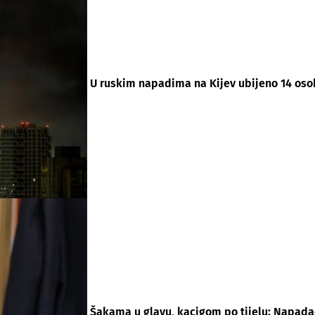
U ruskim napadima na Kijev ubijeno 14 oso
Šakama u glavu, kacigom po tijelu: Napadač