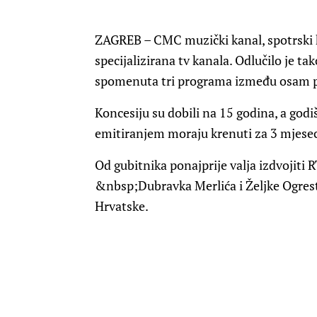
ZAGREB
– CMC muzički kanal, spotrski 
specijalizirana tv kanala. Odlučilo je ta
spomenuta tri programa između osam 
Koncesiju su dobili na 15 godina, a godiš
emitiranjem moraju krenuti za 3 mjesec
Od gubitnika ponajprije valja izdvojiti 
&nbsp;Dubravka Merlića i Željke Ogreste
Hrvatske.