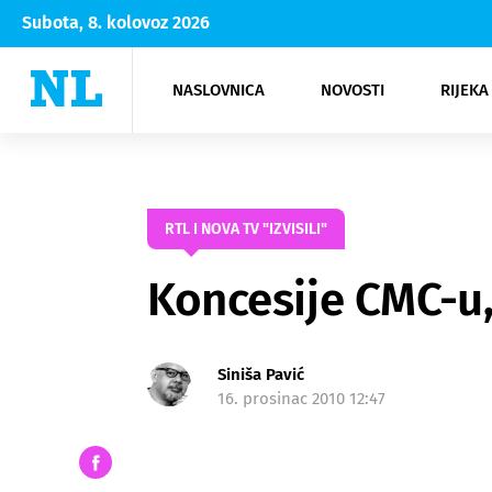
Subota, 8. kolovoz 2026
NASLOVNICA
NOVOSTI
RIJEKA
Rijeka
Kultura
Opatija
Hrvatsk
Moda
NK Rije
Sh
RTL I NOVA TV "IZVISILI"
Koncesije CMC-u,
Siniša Pavić
16. prosinac 2010 12:47