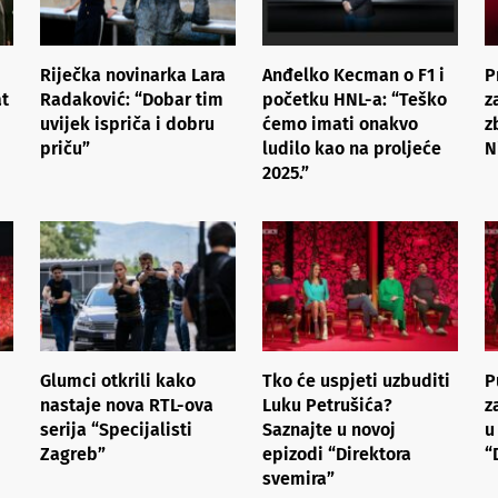
Riječka novinarka Lara
Anđelko Kecman o F1 i
P
at
Radaković: “Dobar tim
početku HNL-a: “Teško
z
uvijek ispriča i dobru
ćemo imati onakvo
z
priču”
ludilo kao na proljeće
N
2025.”
Glumci otkrili kako
Tko će uspjeti uzbuditi
P
nastaje nova RTL-ova
Luku Petrušića?
z
serija “Specijalisti
Saznajte u novoj
u
Zagreb”
epizodi “Direktora
“
svemira”