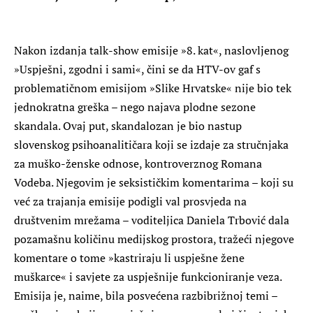
N
akon izdanja talk-show emisije »8. kat«, naslovljenog
»Uspješni, zgodni i sami«, čini se da HTV-ov gaf s
problematičnom emisijom »Slike Hrvatske« nije bio tek
jednokratna greška – nego najava plodne sezone
skandala. Ovaj put, skandalozan je bio nastup
slovenskog psihoanalitičara koji se izdaje za stručnjaka
za muško-ženske odnose, kontroverznog Romana
Vodeba. Njegovim je seksističkim komentarima – koji su
već za trajanja emisije podigli val prosvjeda na
društvenim mrežama – voditeljica Daniela Trbović dala
pozamašnu količinu medijskog prostora, tražeći njegove
komentare o tome »kastriraju li uspješne žene
muškarce« i savjete za uspješnije funkcioniranje veza.
Emisija je, naime, bila posvećena razbibrižnoj temi –