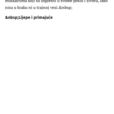
muškarcima koji su uspješni u svome poslu i životu, iako
nisu u braku ni u trajnoj vezi.&nbsp;
&nbsp;
Lijepe i primajuće