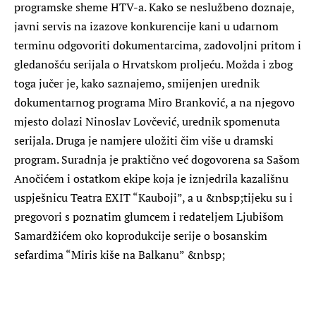
programske sheme HTV-a. Kako se neslužbeno doznaje,
javni servis na izazove konkurencije kani u udarnom
terminu odgovoriti dokumentarcima, zadovoljni pritom i
gledanošću serijala o Hrvatskom proljeću. Možda i zbog
toga jučer je, kako saznajemo, smijenjen urednik
dokumentarnog programa Miro Branković, a na njegovo
mjesto dolazi Ninoslav Lovčević, urednik spomenuta
serijala. Druga je namjere uložiti čim više u dramski
program. Suradnja je praktično već dogovorena sa Sašom
Anočićem i ostatkom ekipe koja je iznjedrila kazališnu
uspješnicu Teatra EXIT “Kauboji”, a u &nbsp;tijeku su i
pregovori s poznatim glumcem i redateljem Ljubišom
Samardžićem oko koprodukcije serije o bosanskim
sefardima “Miris kiše na Balkanu” &nbsp;