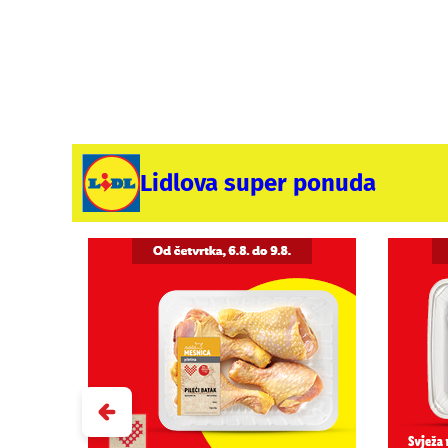
Lidlova super ponuda