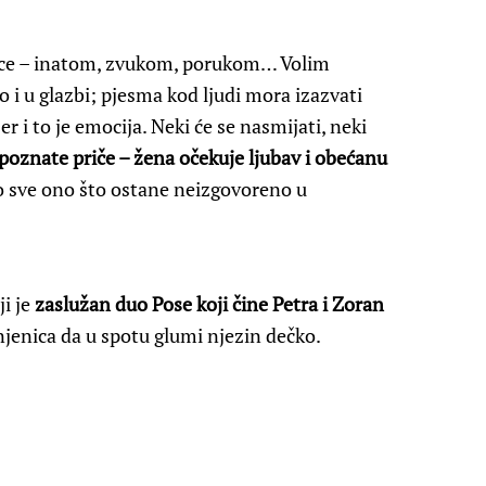
u srce – inatom, zvukom, porukom… Volim
o i u glazbi; pjesma kod ljudi mora izazvati
er i to je emocija. Neki će se nasmijati, neki
poznate priče – žena očekuje ljubav i obećanu
o sve ono što ostane neizgovoreno u
i je
zaslužan duo Pose koji čine Petra i Zoran
činjenica da u spotu glumi njezin dečko.