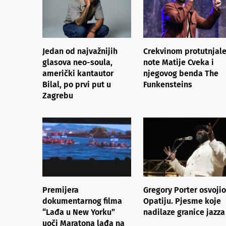
Jedan od najvažnijih
Crekvinom protutnjal
glasova neo-soula,
note Matije Cveka i
američki kantautor
njegovog benda The
Bilal, po prvi put u
Funkensteins
Zagrebu
Premijera
Gregory Porter osvojio
dokumentarnog filma
Opatiju. Pjesme koje
“Lađa u New Yorku”
nadilaze granice jazza
uoči Maratona lađa na