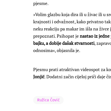
pjesme.
»Volim glazbu koja dira ili u živac ili 
krajnosti i odvažnost, kako privatno tak
neku reakciju pa makar im išla na živce j
prepoznati. Psihopat je
nastao iz jedne 
bajku, a dobije dašak stvarnosti
, zaprav
odnosima«, objasnila je.
Pjesmu prati atraktivan videospot za koj
Jonjić
. Dodatni začin cijeloj priči daje 
Ružica Čović