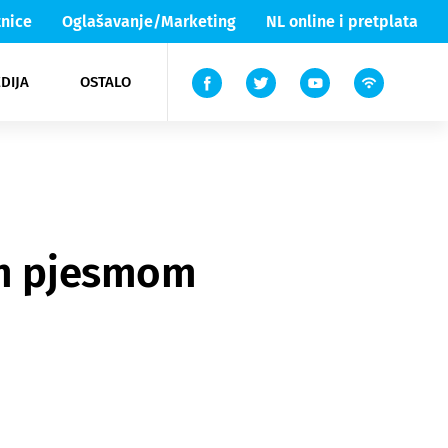
nice
Oglašavanje/Marketing
NL online i pretplata
DIJA
OSTALO
ar
ortovi
 List TV
entari
elgood
Lika & Senj
nom pjesmom