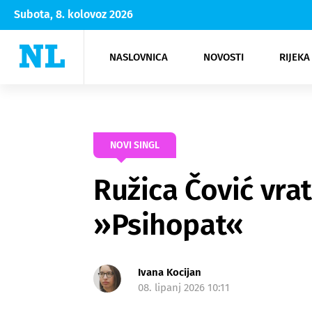
Subota, 8. kolovoz 2026
NASLOVNICA
NOVOSTI
RIJEKA
Rijeka
Kultura
Opatija
Hrvatsk
Moda
NK Rije
Sh
NOVI SINGL
Ružica Čović vra
»Psihopat«
Ivana Kocijan
08. lipanj 2026 10:11