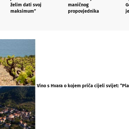
želim dati svoj
maničnog
G
maksimum”
propovjednika
j
Vino s Hvara o kojem priča cijeli svijet: “P