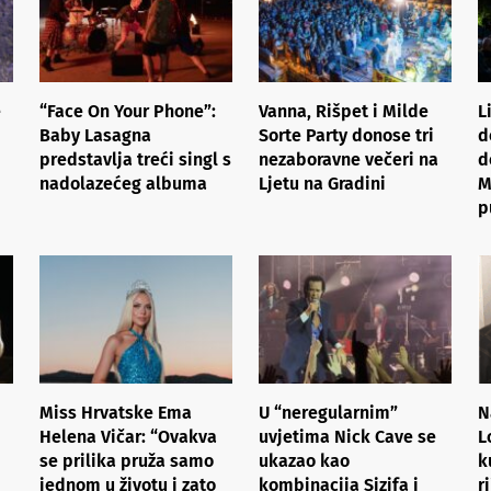
e
“Face On Your Phone”:
Vanna, Rišpet i Milde
L
Baby Lasagna
Sorte Party donose tri
d
predstavlja treći singl s
nezaboravne večeri na
d
nadolazećeg albuma
Ljetu na Gradini
M
p
Miss Hrvatske Ema
U “neregularnim”
N
Helena Vičar: “Ovakva
uvjetima Nick Cave se
L
se prilika pruža samo
ukazao kao
k
jednom u životu i zato
kombinacija Sizifa i
r