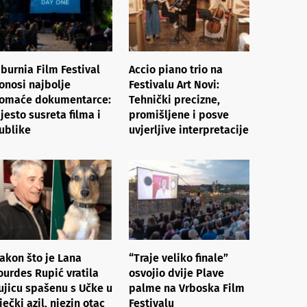
iburnia Film Festival
Accio piano trio na
onosi najbolje
Festivalu Art Novi:
omaće dokumentarce:
Tehnički precizne,
jesto susreta filma i
promišljene i posve
ublike
uvjerljive interpretacije
akon što je Lana
“Traje veliko finale”
ourdes Rupić vratila
osvojio dvije Plave
ujicu spašenu s Učke u
palme na Vrboska Film
iječki azil, njezin otac
Festivalu