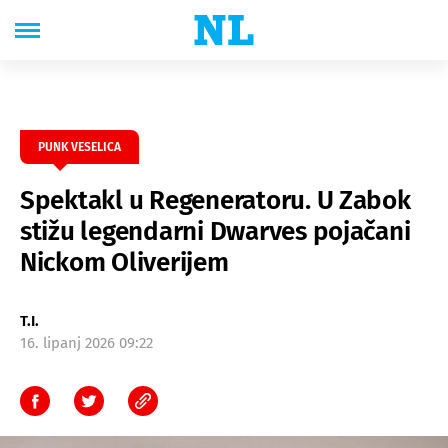
PUNK VESELICA
Spektakl u Regeneratoru. U Zabok
stižu legendarni Dwarves pojačani
Nickom Oliverijem
T.I.
16. lipanj 2026 09:22