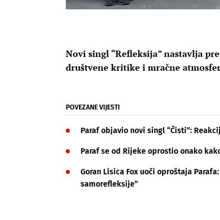
Novi singl “Refleksija” nastavlja pr
društvene kritike i mračne atmosfe
POVEZANE VIJESTI
Paraf objavio novi singl “Čisti”: Reakc
Paraf se od Rijeke oprostio onako kako
Goran Lisica Fox uoči oproštaja Parafa: 
samorefleksije”