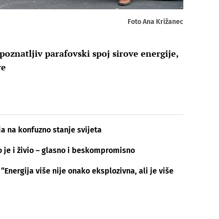
Foto Ana Križanec
epoznatljiv parafovski spoj sirove energije,
re
ija na konfuzno stanje svijeta
 je i živio – glasno i beskompromisno
“Energija više nije onako eksplozivna, ali je više