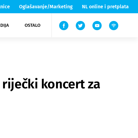
nice
Oglašavanje/Marketing
NL online i pretplata
DIJA
OSTALO
ar
ortovi
 List TV
entari
elgood
Lika & Senj
riječki koncert za