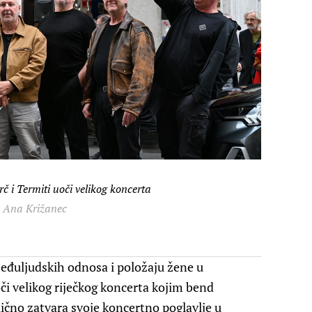
rč i Termiti uoči velikog koncerta
: Ana Križanec
međuljudskih odnosa i položaju žene u
či velikog riječkog koncerta kojim bend
lično zatvara svoje koncertno poglavlje u