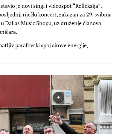
tavio je novi singl i videospot “Refleksija”,
sljednji riječki koncert, zakazan za 29. svibnja
 u Dallas Music Shopu, uz druženje članova
oničara.
atljiv parafovski spoj sirove energije,