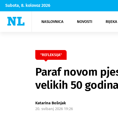
Subota, 8. kolovoz 2026
NASLOVNICA
NOVOSTI
RIJEKA
Rijeka
Kultura
Opatija
Hrvatsk
Moda
NK Rije
Sh
"REFLEKSIJA"
Paraf novom pjes
velikih 50 godin
Katarina Bošnjak
20. svibanj 2026 19:26