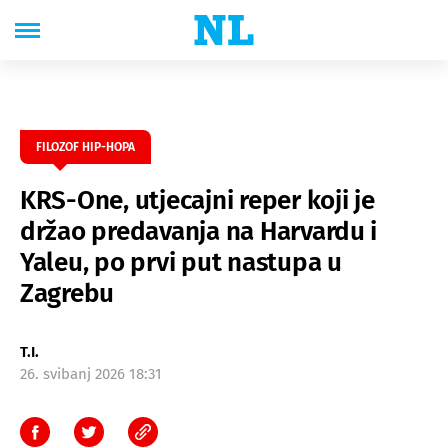
FILOZOF HIP-HOPA
KRS-One, utjecajni reper koji je
držao predavanja na Harvardu i
Yaleu, po prvi put nastupa u
Zagrebu
T.I.
26. svibanj 2026 18:31