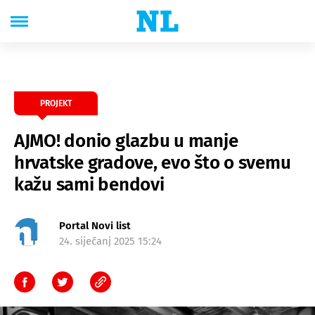
PROJEKT
AJMO! donio glazbu u manje
hrvatske gradove, evo što o svemu
kažu sami bendovi
Portal Novi list
24. siječanj 2025 15:24