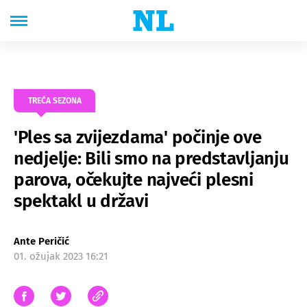
TREĆA SEZONA
'Ples sa zvijezdama' počinje ove
nedjelje: Bili smo na predstavljanju
parova, očekujte najveći plesni
spektakl u državi
Ante Peričić
01. ožujak 2023 16:21