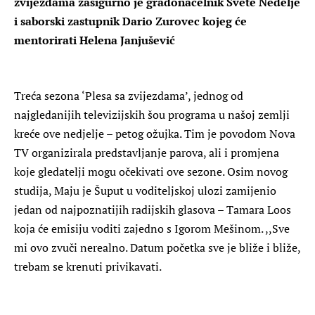
zvijezdama zasigurno je gradonačelnik Svete Nedelje
i saborski zastupnik Dario Zurovec kojeg će
mentorirati Helena Janjušević
Treća sezona ‘Plesa sa zvijezdama’, jednog od
najgledanijih televizijskih šou programa u našoj zemlji
kreće ove nedjelje – petog ožujka. Tim je povodom Nova
TV organizirala predstavljanje parova, ali i promjena
koje gledatelji mogu očekivati ove sezone. Osim novog
studija, Maju je Šuput u voditeljskoj ulozi zamijenio
jedan od najpoznatijih radijskih glasova – Tamara Loos
koja će emisiju voditi zajedno s Igorom Mešinom. ,,Sve
mi ovo zvuči nerealno. Datum početka sve je bliže i bliže,
trebam se krenuti privikavati.