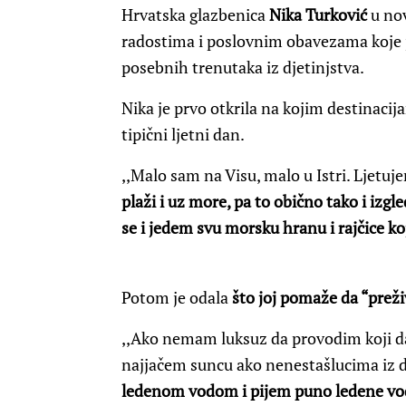
Hrvatska glazbenica
Nika Turković
u nov
radostima i poslovnim obavezama koje je 
posebnih trenutaka iz djetinjstva.
Nika je prvo otkrila na kojim destinacij
tipični ljetni dan.
,,Malo sam na Visu, malo u Istri. Ljetujem
plaži i uz more, pa to obično tako i izg
se i jedem svu morsku hranu i rajčice k
Potom je odala
što joj pomaže da “preži
,,Ako nemam luksuz da provodim koji da
najjačem suncu ako nenestašlucima iz 
ledenom vodom i pijem puno ledene vo