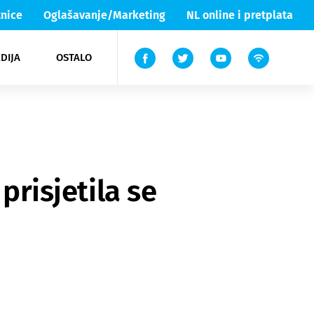
nice
Oglašavanje/Marketing
NL online i pretplata
DIJA
OSTALO
ar
ortovi
 List TV
entari
elgood
Lika & Senj
prisjetila se