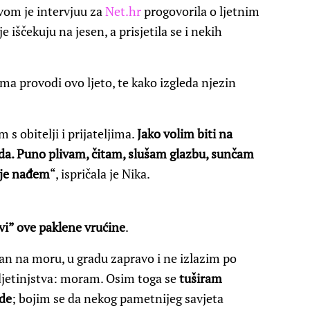
om je intervjuu za
Net.hr
progovorila o ljetnim
iščekuju na jesen, a prisjetila se i nekih
ama provodi ovo ljeto, te kako izgleda njezin
 s obitelji i prijateljima.
Jako volim biti na
leda. Puno plivam, čitam, slušam glazbu, sunčam
oje nađem
“, ispričala je Nika.
vi” ove paklene vrućine
.
n na moru, u gradu zapravo i ne izlazim po
djetinjstva: moram. Osim toga se
tuširam
de
; bojim se da nekog pametnijeg savjeta