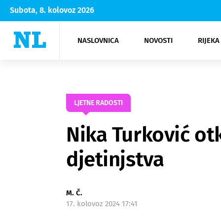
Subota, 8. kolovoz 2026
NASLOVNICA
NOVOSTI
RIJEKA
Rijeka
Kultura
Opatija
Hrvatsk
Moda
NK Rije
Sh
LJETNE RADOSTI
Nika Turković otk
djetinjstva
M. Č.
17. kolovoz 2024 17:41