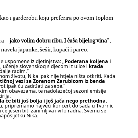
, kao i garderobu koju preferira po ovom toplom
ra –
jako volim dobru ribu. I čaša bijelog vina
“,
navela japanke, šešir, kupaći i pareo.
tne uspomene iz djetinjstva: ,,
Poderana koljena i
a
, učenje slovenskog s djecom iz ulice i
krađa
dalje radim.”
m životu, Nika ipak nije htjela ništa otkriti. Kada
ičnoj vezi sa Zoranom Zarubicom iz benda
život ipak ću zadržati za sebe.”
skim obavezama, te nadolazećoj sezoni emisije
irija.
 će biti još bolja i još jača nego prethodna.
u, pripremamo najveći koncert do sada u Tvornici
će jesen biti zanimljiva i vrlo radna. Svemu se
 naposljetku Nika.