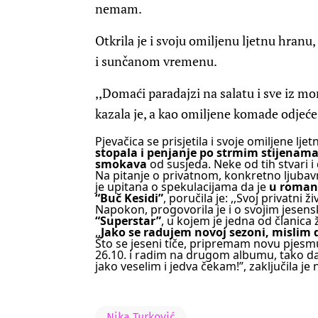
nemam.
Otkrila je i svoju omiljenu ljetnu hranu
i sunčanom vremenu.
,,Domaći paradajzi na salatu i sve iz mo
kazala je, a kao omiljene komade odjeće 
Pjevačica se prisjetila i svoje omiljene lje
stopala i penjanje po strmim stijenam
smokava
od susjeda. Neke od tih stvari i 
Na pitanje o privatnom, konkretno ljubavno
je upitana o spekulacijama da je
u romant
“Buč Kesidi”
, poručila je: ,,Svoj privatni 
Napokon, progovorila je i o svojim jesen
“Superstar”
, u kojem je jedna od članica ž
,,
Jako se radujem novoj sezoni, mislim da
Što se jeseni tiče, pripremam novu pjesm
26.10. i radim na drugom albumu, tako da 
jako veselim i jedva čekam!”, zaključila je
Nika Turković