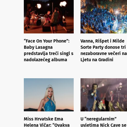
“Face On Your Phone”:
Vanna, Rišpet i Milde
Baby Lasagna
Sorte Party donose tri
predstavlja treći singl s
nezaboravne večeri na
nadolazećeg albuma
Ljetu na Gradini
Miss Hrvatske Ema
U “neregularnim”
Helena Vičar: “Ovakva
uvjetima Nick Cave se