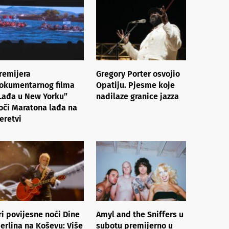
remijera
Gregory Porter osvojio
okumentarnog filma
Opatiju. Pjesme koje
Lađa u New Yorku”
nadilaze granice jazza
oči Maratona lađa na
eretvi
ri povijesne noći Dine
Amyl and the Sniffers u
erlina na Koševu: Više
subotu premijerno u