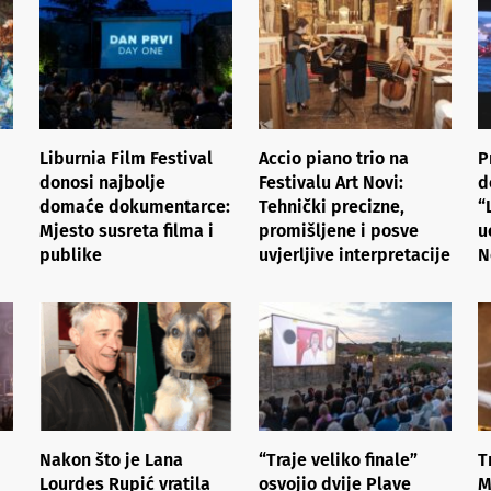
Liburnia Film Festival
Accio piano trio na
P
donosi najbolje
Festivalu Art Novi:
d
domaće dokumentarce:
Tehnički precizne,
“
Mjesto susreta filma i
promišljene i posve
u
publike
uvjerljive interpretacije
N
Nakon što je Lana
“Traje veliko finale”
T
Lourdes Rupić vratila
osvojio dvije Plave
M