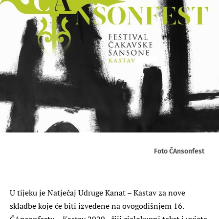
Foto ČAnsonfest
U tijeku je Natječaj Udruge Kanat – Kastav za nove
skladbe koje će biti izvedene na ovogodišnjem 16.
ČAnsonfestu – Kastav 2020., čiji cjelokupni tekst i uvjete