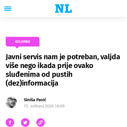
KOLUMNA
Javni servis nam je potreban, valjda
više nego ikada prije ovako
sluđenima od pustih
(dez)informacija
Siniša Pavić
15. svibanj 2026 10:09