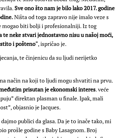
avila.
Sve ono što nam je bilo lako 2017. godine
odine.
Ništa od toga zapravo nije imalo veze s
mogao biti bolji i profesionalniji. Iz tog
a te neke stvari jednostavno nisu u našoj moći,
stito i pošteno
“, ispričao je.
jecanja, te činjenicu da su ljudi nerijetko
 na način na koji to ljudi mogu shvatiti na prvu.
, međutim prisutan je ekonomski interes
. veće
upuju” direktan plasman u finale. Ipak, mali
ost”, objasnio je Jacques.
ajmo publici da glasa. Da je to inače tako, mi
 bio prošle godine s Baby Lasagnom. Broj