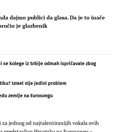
da dajmo publici da glasa. Da je to inače
oručio je glazbenik
i se kolege iz Srbije odmah ispričavale zbog
itiku? Izrael nije jedini problem
jedu zemlje na Eurosongu
i za jednog od najtalentiranijih vokala ovih
uta predstavljao Hrvatsku na Eurosongu –