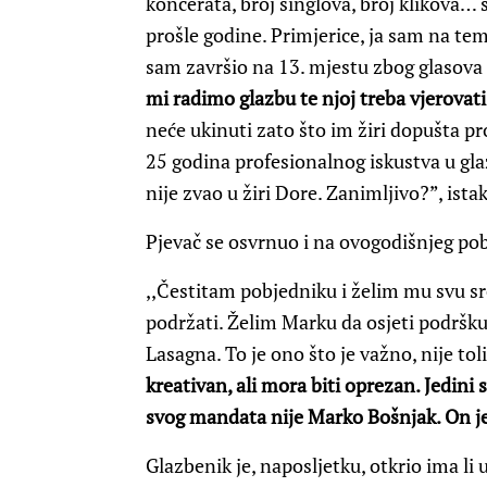
koncerata, broj singlova, broj klikova… 
prošle godine. Primjerice, ja sam na tem
sam završio na 13. mjestu zbog glasova 
mi radimo glazbu te njoj treba vjerovati.
neće ukinuti zato što im žiri dopušta p
25 godina profesionalnog iskustva u gla
nije zvao u žiri Dore. Zanimljivo?”, ista
Pjevač se osvrnuo i na ovogodišnjeg po
,,Čestitam pobjedniku i želim mu svu sr
podržati. Želim Marku da osjeti podršku 
Lasagna. To je ono što je važno, nije to
kreativan, ali mora biti oprezan. Jedini 
svog mandata nije Marko Bošnjak. On j
Glazbenik je, naposljetku, otkrio ima li