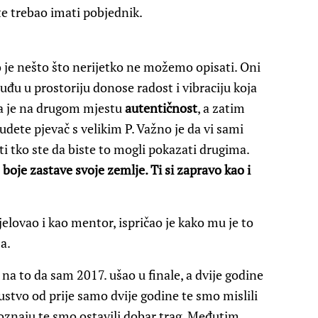
ete trebao imati pobjednik.
 je nešto što nerijetko ne možemo opisati. Oni
 uđu u prostoriju donose radost i vibraciju koja
da je na drugom mjestu
autentičnost
, a zatim
udete pjevač s velikim P. Važno je da vi sami
i tko ste da biste to mogli pokazati drugima.
 boje zastave svoje zemlje. Ti si zapravo kao i
elovao i kao mentor, ispričao je kako mu je to
a.
na to da sam 2017. ušao u finale, a dvije godine
kustvo od prije samo dvije godine te smo mislili
poznaju te smo ostavili dobar trag. Međutim,