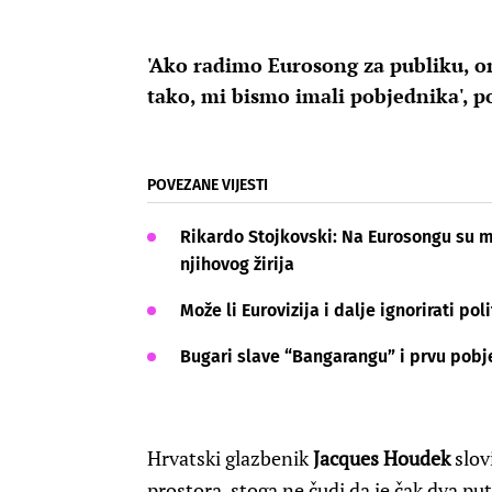
'Ako radimo Eurosong za publiku, on
tako, mi bismo imali pobjednika', p
POVEZANE VIJESTI
Rikardo Stojkovski: Na Eurosongu su m
njihovog žirija
Može li Eurovizija i dalje ignorirati pol
Bugari slave “Bangarangu” i prvu pob
Hrvatski glazbenik
Jacques Houdek
slov
prostora, stoga ne čudi da je čak dva p