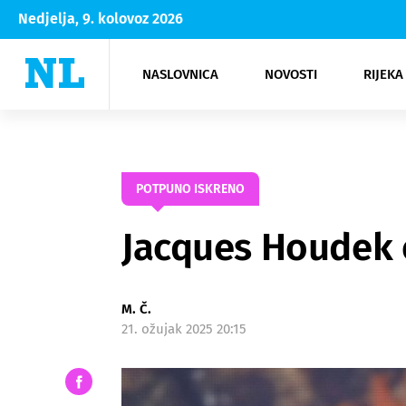
Nedjelja, 9. kolovoz 2026
NASLOVNICA
NOVOSTI
RIJEKA
Rijeka
Kultura
Opatija
Hrvatsk
Moda
NK Rije
Sh
POTPUNO ISKRENO
Jacques Houdek o
M. Č.
21. ožujak 2025 20:15