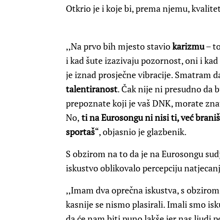
Otkrio je i koje bi, prema njemu, kvalit
,,Na prvo bih mjesto stavio
karizmu
– to
i kad šute izazivaju pozornost, oni i kad
je iznad prosječne vibracije. Smatram 
talentiranost
. Čak nije ni presudno da b
prepoznate koji je vaš DNK, morate znat
No,
ti na Eurosongu ni nisi ti, već braniš
sportaš
“, objasnio je glazbenik.
S obzirom na to da je na Eurosongu sudj
iskustvo oblikovalo percepciju natjecanj
,,Imam dva oprečna iskustva, s obzirom 
kasnije se nismo plasirali. Imali smo is
da će nam biti puno lakše jer nas ljudi 