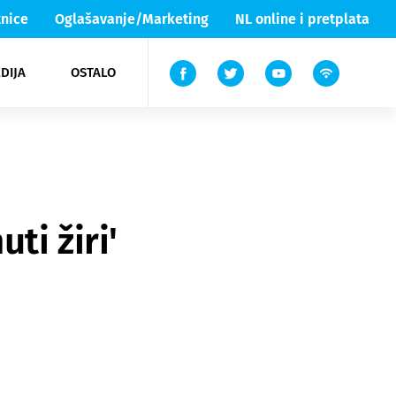
nice
Oglašavanje/Marketing
NL online i pretplata
DIJA
OSTALO
ar
ortovi
 List TV
entari
elgood
Lika & Senj
ti žiri'