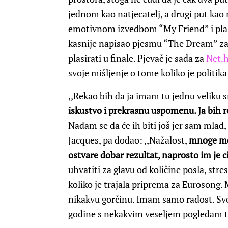
jednom kao natjecatelj, a drugi put kao 
emotivnom izvedbom “My Friend” i plasi
kasnije napisao pjesmu “The Dream” z
plasirati u finale. Pjevač je sada za
Net.
svoje mišljenje o tome koliko je politik
,,Rekao bih da ja imam tu jednu veliku 
iskustvo i prekrasnu uspomenu. Ja bih r
Nadam se da će ih biti još jer sam mlad,
Jacques, pa dodao: ,,Nažalost,
mnoge moj
ostvare dobar rezultat, naprosto im je c
uhvatiti za glavu od količine posla, str
koliko je trajala priprema za Eurosong
nikakvu gorčinu. Imam samo radost. Sve
godine s nekakvim veseljem pogledam t