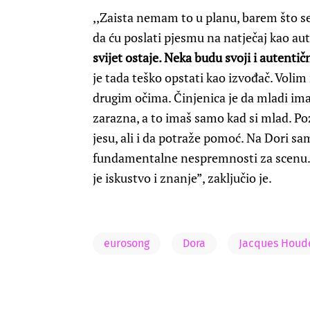
,,Zaista nemam to u planu, barem što se
da ću poslati pjesmu na natječaj kao au
svijet ostaje. Neka budu svoji i autentič
je tada teško opstati kao izvođač. Volim
drugim očima. Činjenica je da mladi imaj
zarazna, a to imaš samo kad si mlad. Po
jesu, ali i da potraže pomoć. Na Dori s
fundamentalne nespremnosti za scenu. N
je iskustvo i znanje”, zaključio je.
eurosong
Dora
Jacques Houd