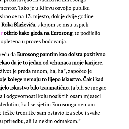
mentor. Tako je u Kijevu osvojio publiku
rao se na 13. mjesto, dok je dvije godine
a
Roka Blaževića
, s kojom se nisu uspjeli
hr
otkrio kako gleda na Eurosong
, te podijelio
a upletena u proces bodovanja.
sreću da
Eurosong pamtim kao doista pozitivno
ekao da je to jedan od vrhunaca moje karijere.
 život je preda mnom, ha, ha”, započeo je
e kolege nemaju to lijepo iskustvo. Čak i kad
ijelo iskustvo bilo traumatično
. Ja bih se mogao
esa i odgovornosti koju nosiš tih osam mjeseci
. Međutim, kad se sjetim Eurosonga nemam
 teške trenutke sam ostavio iza sebe i svake
u priredbu, ali i s nekim odmakom.”