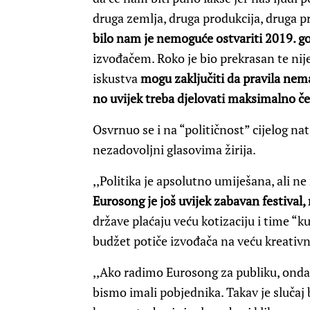
druga zemlja, druga produkcija, druga pr
bilo nam je nemoguće ostvariti 2019. g
izvođačem. Roko je bio prekrasan te nije 
iskustva
mogu zaključiti da pravila nem
no uvijek treba djelovati maksimalno če
Osvrnuo se i na “političnost” cijelog nat
nezadovoljni glasovima žirija.
,,Politika je apsolutno umiješana, ali ne
Eurosong je još uvijek zabavan festival
države plaćaju veću kotizaciju i time “k
budžet potiče izvođača na veću kreativn
,,Ako radimo Eurosong za publiku, onda d
bismo imali pobjednika. Takav je slučaj