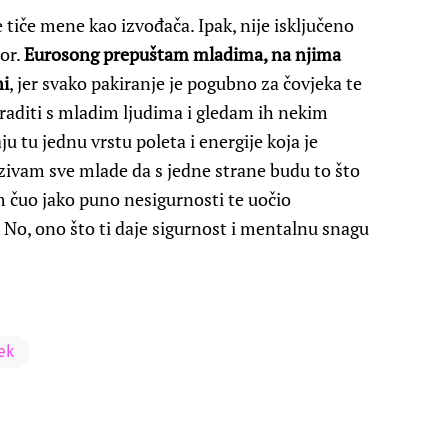
 tiče mene kao izvođača. Ipak, nije isključeno
tor.
Eurosong prepuštam mladima, na njima
ni
, jer svako pakiranje je pogubno za čovjeka te
 raditi s mladim ljudima i gledam ih nekim
u tu jednu vrstu poleta i energije koja je
zivam sve mlade da s jedne strane budu to što
am čuo jako puno nesigurnosti te uočio
o, ono što ti daje sigurnost i mentalnu snagu
ek