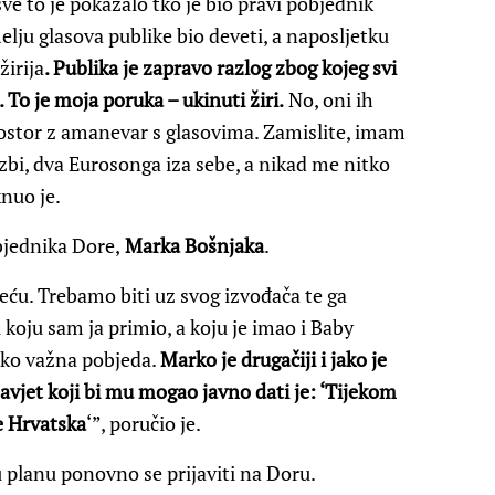
sve to je pokazalo tko je bio pravi pobjednik
elju glasova publike bio deveti, a naposljetku
žirija
. Publika je zapravo razlog zbog kojeg svi
 To je moja poruka – ukinuti žiri.
No, oni ih
rostor z amanevar s glasovima. Zamislite, imam
zbi, dva Eurosonga iza sebe, a nikad me nitko
knuo je.
bjednika Dore,
Marka Bošnjaka
.
eću. Trebamo biti uz svog izvođača te ga
koju sam ja primio, a koju je imao i Baby
liko važna pobjeda.
Marko je drugačiji i jako je
savjet koji bi mu mogao javno dati je: ‘Tijekom
e Hrvatska
‘”, poručio je.
 u planu ponovno se prijaviti na Doru.