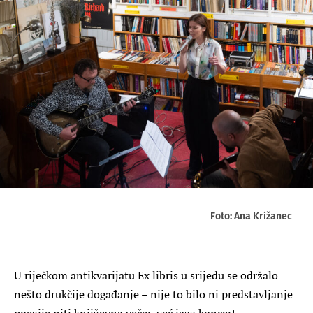
Foto: Ana Križanec
U riječkom antikvarijatu Ex libris u srijedu se održalo
nešto drukčije događanje – nije to bilo ni predstavljanje
poezije niti književna večer, već jazz koncert.