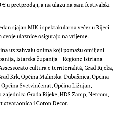
 € u pretprodaji, a na ulazu na sam festivalski
dan sjajan MIK i spektakularna večer u Rijeci
a svoje ulaznice osiguraju na vrijeme.
odina uz zahvalu onima koji pomažu omiljeni
panija, Istarska županija – Regione Istriana
Assessorato cultura e territorialità, Grad Rijeka,
 Grad Krk, Općina Malinska-Dubašnica, Općina
 Općina Svetvinčenat, Općina Ližnjan,
čka zajednica Grada Rijeke, HDS Zamp, Netcom,
Art stvaraonica i Coton Decor.