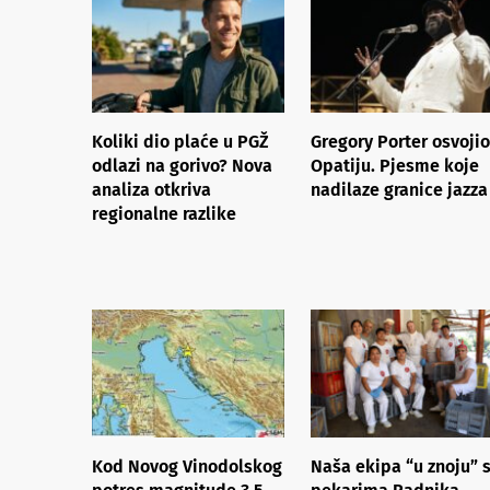
Koliki dio plaće u PGŽ
Gregory Porter osvojio
odlazi na gorivo? Nova
Opatiju. Pjesme koje
analiza otkriva
nadilaze granice jazza
regionalne razlike​
Kod Novog Vinodolskog
Naša ekipa “u znoju” 