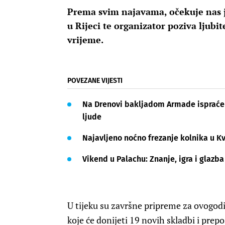
Prema svim najavama, očekuje nas j
u Rijeci te organizator poziva ljubi
vrijeme.
POVEZANE VIJESTI
Na Drenovi bakljadom Armade ispraćen 
ljude
Najavljeno noćno frezanje kolnika u Kv
Vikend u Palachu: Znanje, igra i glazba
U tijeku su završne pripreme za ovogodi
koje će donijeti 19 novih skladbi i pre