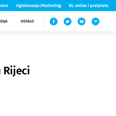
nice
Oglašavanje/Marketing
NL online i pretplata
DIJA
OSTALO
ar
ortovi
 List TV
entari
elgood
Lika & Senj
 Rijeci