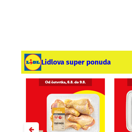
Lidlova super ponuda