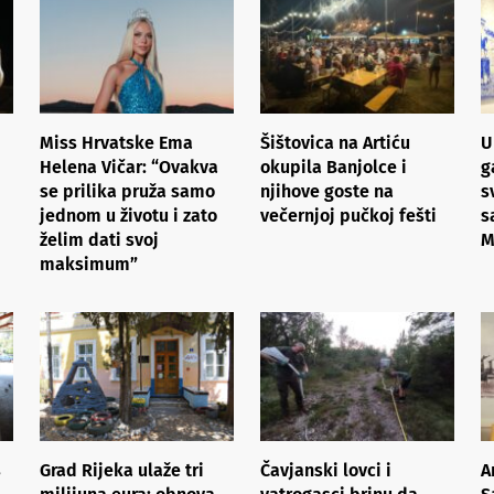
Miss Hrvatske Ema
Šištovica na Artiću
U
Helena Vičar: “Ovakva
okupila Banjolce i
g
se prilika pruža samo
njihove goste na
s
jednom u životu i zato
večernjoj pučkoj fešti
s
želim dati svoj
M
maksimum”
s
Grad Rijeka ulaže tri
Čavjanski lovci i
A