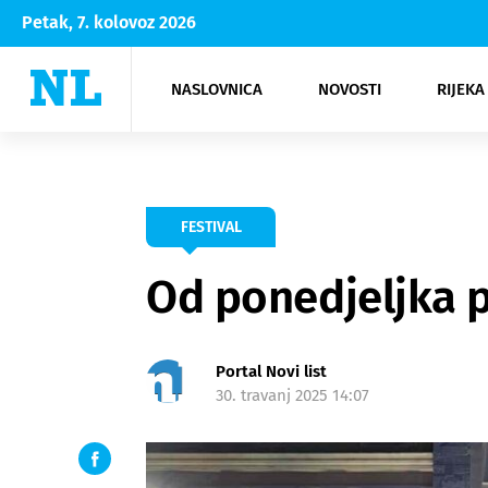
Petak, 7. kolovoz 2026
NASLOVNICA
NOVOSTI
RIJEKA
Rijeka
Kultura
Opatija
Hrvatsk
Moda
NK Rije
Sh
FESTIVAL
Od ponedjeljka p
Portal Novi list
30. travanj 2025 14:07