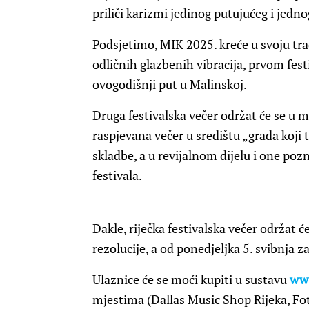
priliči karizmi jedinog putujućeg i jedno
Podsjetimo, MIK 2025. kreće u svoju tra
odličnih glazbenih vibracija, prvom fest
ovogodišnji put u Malinskoj.
Druga festivalska večer održat će se u mat
raspjevana večer u središtu „grada koji 
skladbe, a u revijalnom dijelu i one poz
festivala.
Dakle, riječka festivalska večer održat c
rezolucije, a od ponedjeljka 5. svibnja z
Ulaznice će se moći kupiti u sustavu
www
mjestima (Dallas Music Shop Rijeka, Foto