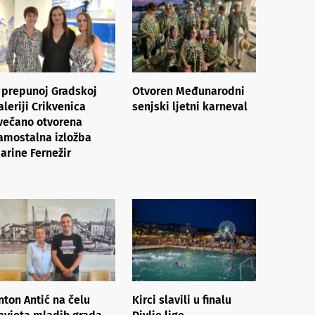
 prepunoj Gradskoj
Otvoren Međunarodni
aleriji Crikvenica
senjski ljetni karneval
večano otvorena
amostalna izložba
arine Fernežir
nton Antić na čelu
Kirci slavili u finalu