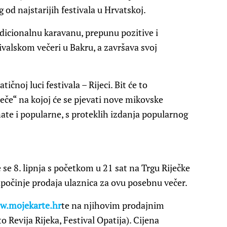
g od najstarijih festivala u Hrvatskoj.
dicionalnu karavanu, prepunu pozitive i
ivalskom večeri u Bakru, a završava svoj
ičnoj luci festivala – Rijeci. Bit će to
teče“ na kojoj će se pjevati nove mikovske
nate i popularne, s proteklih izdanja popularnog
́e se 8. lipnja s početkom u 21 sat na Trgu Riječke
apočinje prodaja ulaznica za ovu posebnu večer.
.mojekarte.hr
te na njihovim prodajnim
 Revija Rijeka, Festival Opatija). Cijena