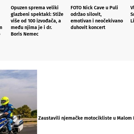
Opuzen sprema veliki
FOTO Nick Cave u Puli
V
glazbeni spektakl: Stiže
održao silovit,
S
više od 100 izvođača, a
emotivan i neočekivano
L
am
među njima je i dr.
duhovit koncert
o
Boris Nemec
Zaustavili njemačke motocikliste u Malom Loš