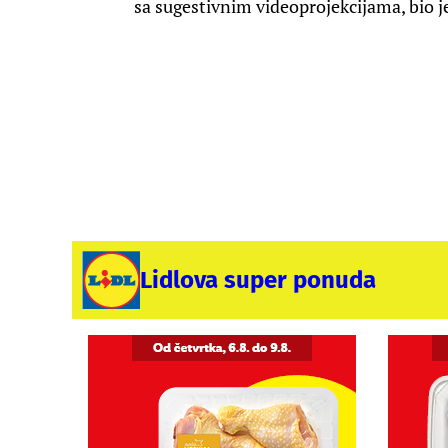
sa sugestivnim videoprojekcijama, bio j
Lidlova super ponuda