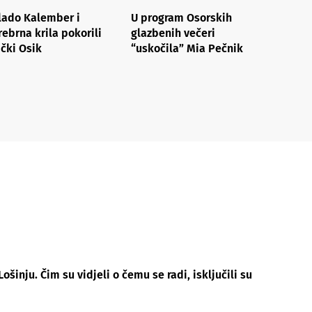
lado Kalember i
U program Osorskih
rebrna krila pokorili
glazbenih večeri
ički Osik
“uskočila” Mia Pečnik
inju. Čim su vidjeli o čemu se radi, isključili su