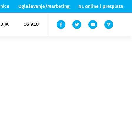
nice
Oglašavanje/Marketing
NL online i pretplata
DIJA
OSTALO
ar
ortovi
 List TV
entari
elgood
Lika & Senj