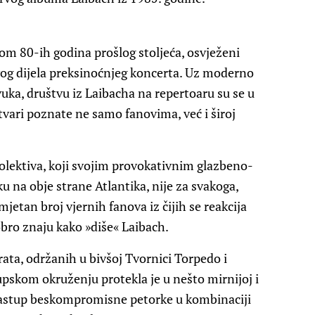
ekom 80-ih godina prošlog stoljeća, osvježeni
og dijela preksinoćnjeg koncerta. Uz moderno
vuka, društvu iz Laibacha na repertoaru su se u
tvari poznate ne samo fanovima, već i široj
olektiva, koji svojim provokativnim glazbeno-
 na obje strane Atlantika, nije za svakoga,
jetan broj vjernih fanova iz čijih se reakcija
bro znaju kako »diše« Laibach.
rata, održanih u bivšoj Tvornici Torpedo i
upskom okruženju protekla je u nešto mirnijoj i
nastup beskompromisne petorke u kombinaciji