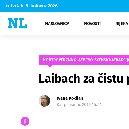
četvrtak, 6. kolovoz 2026
NASLOVNICA
NOVOSTI
RIJEKA
Rijeka
Kultura
Opatija
Hrvatsk
Moda
NK Rije
Sh
KONTROVERZNA GLAZBENO-SCENSKA ATRAKCIJA
Laibach za čistu 
Ivana Kocijan
05. prosinac 2010 15:44