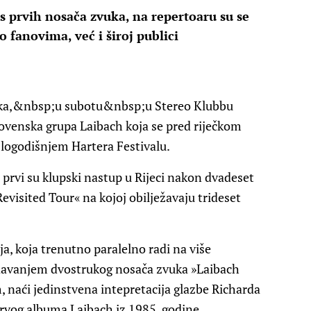
s prvih nosača zvuka, na repertoaru su se
o fanovima, već i široj publici
ka,&nbsp;u subotu&nbsp;u Stereo Klubbu
slovenska grupa Laibach koja se pred riječkom
šlogodišnjem Hartera Festivalu.
prvi su klupski nastup u Rijeci nakon dvadeset
Revisited Tour« na kojoj obilježavaju trideset
, koja trenutno paralelno radi na više
izdavanjem dvostrukog nosača zvuka »Laibach
, naći jedinstvena intepretacija glazbe Richarda
prvog albuma Laibach iz 1985. godine.