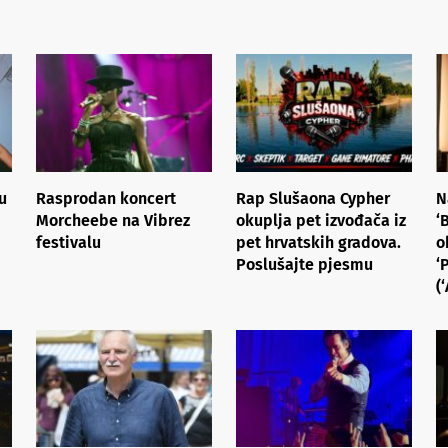
u
Rasprodan koncert
Rap Slušaona Cypher
N
Morcheebe na Vibrez
okuplja pet izvođača iz
‘
festivalu
pet hrvatskih gradova.
o
Poslušajte pjesmu
‘
(