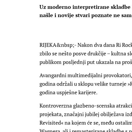
Uz moderno interpretirane skladbe 
našle i novije stvari poznate ne sam
RIJEKA
&nbsp;- Nakon dva dana Ri Roc
zbilo se nešto posve drukčije – kultna 
publikom posljednji put ukazala na pro
Avangardni multimedijalni provokatori, 
godina održali u sklopu velike turneje »
godina uspješne karijere.
Kontroverzna glazbeno-scenska atrakcija
projekata, značajni jubilej obilježava 
Revisited« na kojem će se, među ostalim
Wagnera, ali i remasterirane skladbe s 