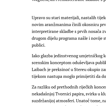
Upravo su stari materijali, nastalih tij
novim aranžmanima činili okosnicu prv
interpretirane skladbe s prvih nosača z
drugom dijelu programa našle i novije s
publici.
Iako glazba jedinstvenog umjetničkog k
scenskim konceptom oduševljava publiku
Laibach je preksinoć u Stereu okupio zam
tijekom nastupa moglo primijetiti da do
Za razliku od prethodnih riječkih konce
nekadašnjoj Tvornici papira, svirka u kl
suzdržanijoj atmosferi. Unatoč tome, 