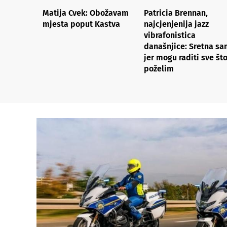
Matija Cvek: Obožavam
Patricia Brennan,
mjesta poput Kastva
najcjenjenija jazz
vibrafonistica
današnjice: Sretna s
jer mogu raditi sve št
poželim