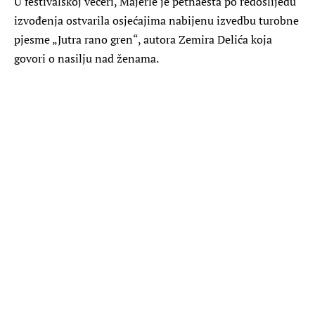
U festivalskoj večeri, Majerle je petnaesta po redoslijedu
izvođenja ostvarila osjećajima nabijenu izvedbu turobne
pjesme „Jutra rano gren“, autora Zemira Delića koja
govori o nasilju nad ženama.