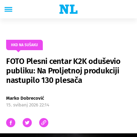
HKD NA SUŠAKU
FOTO Plesni centar K2K oduševio
publiku: Na Proljetnoj produkciji
nastupilo 130 plesača
Marko Dobrecović
15. svibanj 2026 22:14