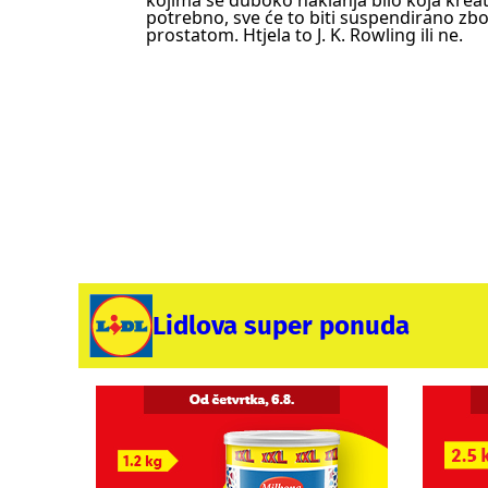
kojima se duboko naklanja bilo koja kreativ
potrebno, sve će to biti suspendirano z
prostatom. Htjela to J. K. Rowling ili ne.
Lidlova super ponuda