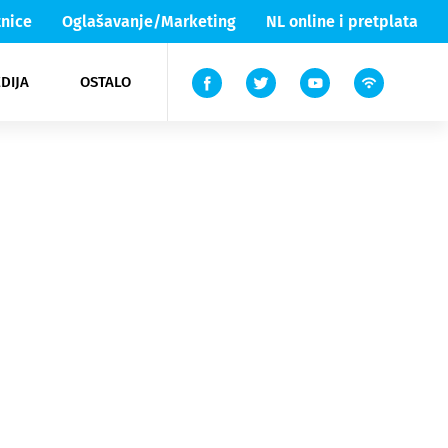
nice
Oglašavanje/Marketing
NL online i pretplata
DIJA
OSTALO
ar
ortovi
 List TV
entari
elgood
Lika & Senj