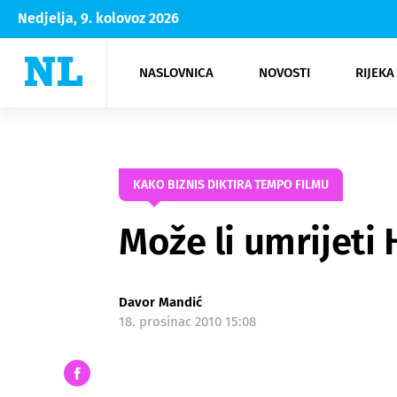
Nedjelja, 9. kolovoz 2026
NASLOVNICA
NOVOSTI
RIJEKA
Rijeka
Kultura
Opatija
Hrvatsk
Moda
NK Rije
Sh
KAKO BIZNIS DIKTIRA TEMPO FILMU
Može li umrijeti 
Davor Mandić
18. prosinac 2010 15:08