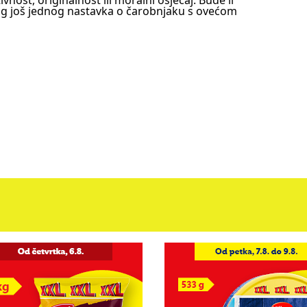
nost, originalnost ili moralni osjećaj. Bude li
bog još jednog nastavka o čarobnjaku s ovećom