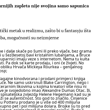
arnijih zapleta nije svojina samo sapunica
tički metak u realizmu, zašto bi u fantasyju išta
iba, mogućnosti su neizmjerne
e i dalje skače po šumi ili preko vijače, bez grama
e i u šezdesetoj bavi kristalnim lubanjama, a Bruce
 suparnici imaju veze s internetom. Nema tu kulta
i. Pa dok se karte prodaju, i oni će živjeti. No
 u obliku Hrvača Mickeya Rourkea – genijalnog
bsp;
lagajne kinodvorana i prodani primjerci knjiga
guće.
Ne samo uskrsnuli Blake Carrington, nego i
literarnim likovima u kojima kreatori više nisu ni
kve je svojedobno imao Alexandre Dumas Otac. Ili,
 spisateljska zvijezda Helene Hegemann kad su je
raži se autentičnost.
Što god to značilo. Činjenice
u Potteru prodano je u više od 400 milijuna
kupno pet i pol milijuna dolara. Brojke su to pred