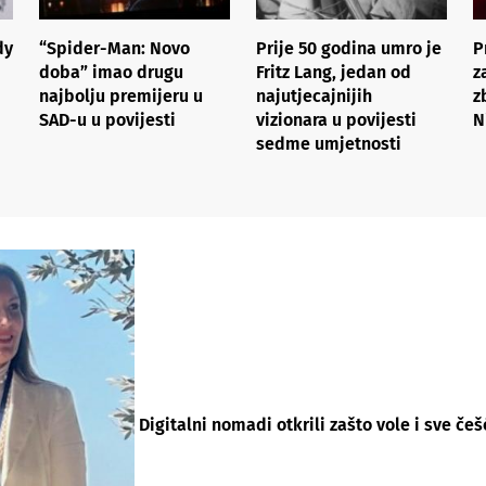
dy
“Spider-Man: Novo
Prije 50 godina umro je
P
doba” imao drugu
Fritz Lang, jedan od
z
najbolju premijeru u
najutjecajnijih
z
SAD-u u povijesti
vizionara u povijesti
N
sedme umjetnosti
Digitalni nomadi otkrili zašto vole i sve češ