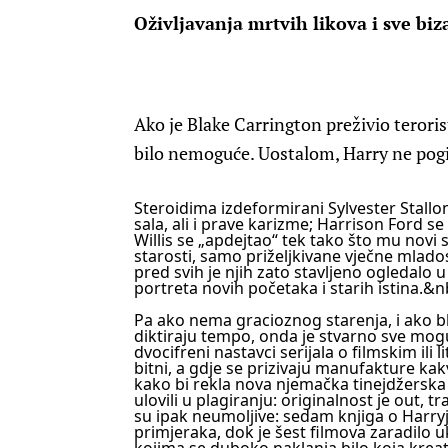
Oživljavanja mrtvih likova i sve biz
Ako je Blake Carrington preživio teroris
bilo nemoguće. Uostalom, Harry ne pog
Steroidima izdeformirani Sylvester Stallon
sala, ali i prave karizme; Harrison Ford s
Willis se „apdejtao“ tek tako što mu novi
starosti, samo priželjkivane vječne mladost
pred svih je njih zato stavljeno ogledalo
portreta novih početaka i starih istina.&n
Pa ako nema gracioznog starenja, i ako b
diktiraju tempo, onda je stvarno sve mo
dvocifreni nastavci serijala o filmskim ili 
bitni, a gdje se prizivaju manufakture ka
kako bi rekla nova njemačka tinejdžerska
ulovili u plagiranju: originalnost je out, t
su ipak neumoljive: sedam knjiga o Harryj
primjeraka, dok je šest filmova zaradilo u