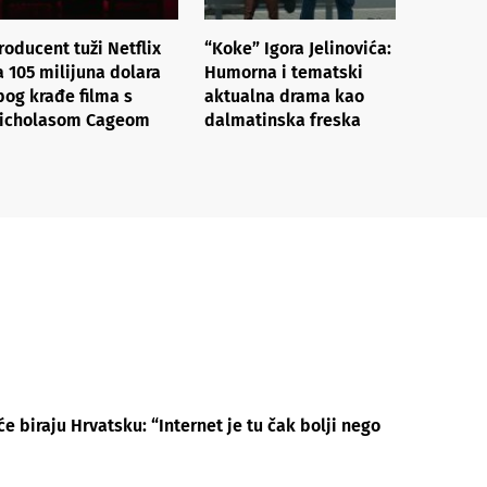
roducent tuži Netflix
“Koke” Igora Jelinovića:
a 105 milijuna dolara
Humorna i tematski
bog krađe filma s
aktualna drama kao
icholasom Cageom
dalmatinska freska
će biraju Hrvatsku: “Internet je tu čak bolji nego