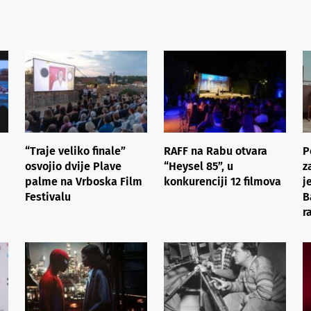
“Traje veliko finale”
RAFF na Rabu otvara
P
osvojio dvije Plave
“Heysel 85”, u
z
palme na Vrboska Film
konkurenciji 12 filmova
j
Festivalu
B
r