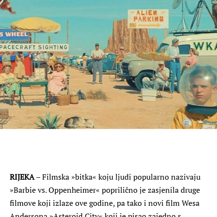
RIJEKA
– Filmska »bitka« koju ljudi popularno nazivaju
»Barbie vs. Oppenheimer« poprilično je zasjenila druge
filmove koji izlaze ove godine, pa tako i novi film Wesa
Andersona »Asteroid City« koji je pisao zajedno s