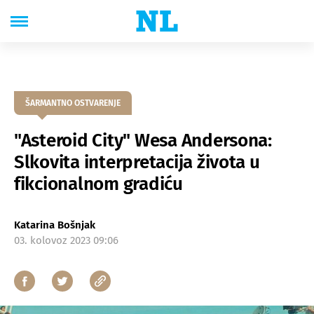
ŠARMANTNO OSTVARENJE
"Asteroid City" Wesa Andersona:
Slkovita interpretacija života u
fikcionalnom gradiću
Katarina Bošnjak
03. kolovoz 2023 09:06