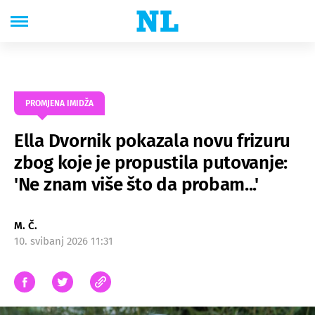
PROMJENA IMIDŽA
Ella Dvornik pokazala novu frizuru
zbog koje je propustila putovanje:
'Ne znam više što da probam...'
M. Č.
10. svibanj 2026 11:31