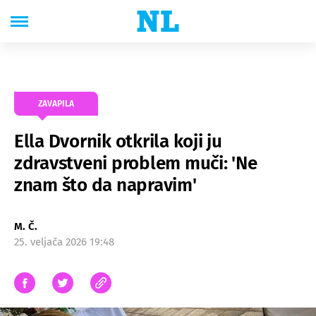
ZAVAPILA
Ella Dvornik otkrila koji ju
zdravstveni problem muči: 'Ne
znam što da napravim'
M. Č.
25. veljača 2026 19:48