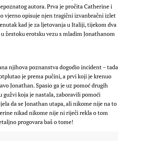
nepoznatog autora. Prva je pročita Catherine i
lo vjerno opisuje njen tragični izvanbračni izlet
enutak kad je za ljetovanja u Italiji, tijekom dva
la u žestoku erotsku vezu s mladim Jonathanom
 dana njihova poznanstva dogodio incident – tada
tplutao je prema pučini, a prvi koji je krenuo
ravo Jonathan. Spasio ga je uz pomoć drugih
 u gužvi koja je nastala, zaboravili pomoći
jela da se Jonathan utapa, ali nikome nije na to
rine nikad nikome nije ni riječi rekla o tom
detaljno progovara baš o tome!