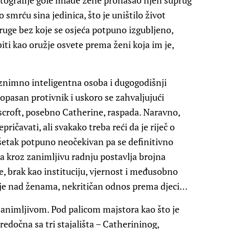
otografije gole mlade žene pronašao njen suprug
smrću sina jedinica, što je uništilo život
upruge bez koje se osjeća potpuno izgubljeno,
ebiti kao oružje osvete prema ženi koja im je,
 iznimno inteligentna osoba i dugogodišnji
o opasan protivnik i uskoro se zahvaljujući
scroft, posebno Catherine, raspada. Naravno,
pričavati, ali svakako treba reći da je riječ o
ršetak potpuno neočekivan pa se definitivno
oja kroz zanimljivu radnju postavlja brojna
 brak kao instituciju, vjernost i međusobno
ilje nad ženama, nekritičan odnos prema djeci…
 zanimljivom. Pod palicom majstora kao što je
edočna sa tri stajališta – Catherininog,