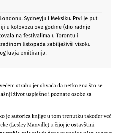
 Londonu. Sydneyju i Meksiku. Prvi je put
iji u kolovozu ove godine (dio radnje
tovala na festivalima u Torontu i
redinom listopada zabilježivši visoku
g kraja emitiranja.
e većem strahu jer shvaća da netko zna što se
dašnji život uspješne i poznate osobe sa
ko je autorica knjige u tom trenutku također već
e (Lesley Manville) u čijoj je ostavštini