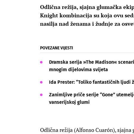
Odlična režija, sjajna glumačka eki
Knight kombinacija su koja ovu sed
nasilja nad ženama i žudnje za osve
POVEZANE VIJESTI
Dramska serija »The Madison« scenaris
mnogim dijelovima svijeta
Ida Prester: “Toliko fantastičnih ljudi 
Zanimljive priče serije “Gone” utemelj
vanserijskoj glumi
Odlična režija (Alfonso Cuarón), sjajna