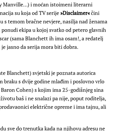
y Manville…) i moćan istoimeni literarni
acija su koja od TV serije
»Disclaimer«
čini
u s temom bračne nevjere, nasilja nad ženama
 ponudi ekipa u kojoj svatko od petero glavnih
car (sama Blanchett ih ima osam!, a redatelj
je jasno da serija mora biti dobra.
te Blanchett) svjetski je poznata autorica
 braku s dvije godine mlađim i poslovno vrlo
aron Cohen) s kojim ima 25-godišnjeg sina
ivotu baš i ne snalazi pa nije, poput roditelja,
prodavaonici električne opreme i ima tajnu, ali
 redu sve do trenutka kada na njihovu adresu ne