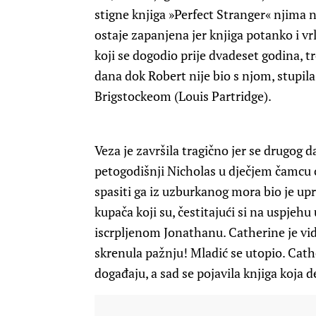
stigne knjiga »Perfect Stranger« njima 
ostaje zapanjena jer knjiga potanko i vr
koji se dogodio prije dvadeset godina, tr
dana dok Robert nije bio s njom, stupi
Brigstockeom (Louis Partridge).
Veza je završila tragično jer se drugog
petogodišnji Nicholas u dječjem čamcu o
spasiti ga iz uzburkanog mora bio je up
kupača koji su, čestitajući si na uspjehu
iscrpljenom Jonathanu. Catherine je vid
skrenula pažnju! Mladić se utopio. Cathe
događaju, a sad se pojavila knjiga koja 