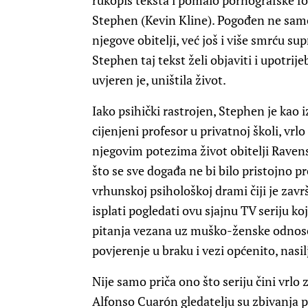
rukopis teksta i pomalo pornografske f
Stephen (Kevin Kline). Pogođen ne samo 
njegove obitelji, već još i više smrću s
Stephen taj tekst želi objaviti i upotrij
uvjeren je, uništila život.
Iako psihički rastrojen, Stephen je kao
cijenjeni profesor u privatnoj školi, vrl
njegovim potezima život obitelji Raven
što se sve događa ne bi bilo pristojno pre
vrhunskoj psihološkoj drami čiji je zav
isplati pogledati ovu sjajnu TV seriju k
pitanja vezana uz muško-ženske odnose,
povjerenje u braku i vezi općenito, nas
Nije samo priča ono što seriju čini vrlo
Alfonso Cuarón gledatelju su zbivanja pr