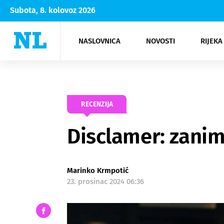
Subota, 8. kolovoz 2026
NASLOVNICA
NOVOSTI
RIJEKA
Rijeka
Kultura
Opatija
Hrvatsk
Moda
NK Rije
Sh
RECENZIJA
Disclamer: zanim
Marinko Krmpotić
23. prosinac 2024 06:36