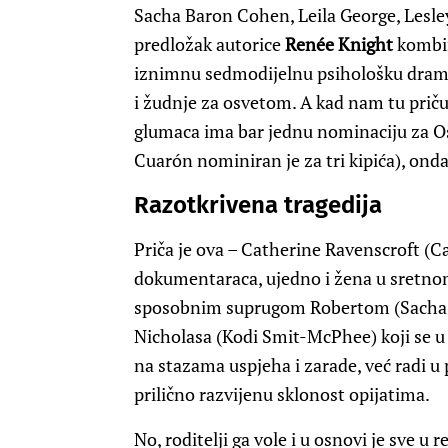
Sacha Baron Cohen, Leila George, Lesle
predložak autorice
Renée Knight
kombin
iznimnu sedmodijelnu psihološku dram
i žudnje za osvetom. A kad nam tu priču
glumaca ima bar jednu nominaciju za Os
Cuarón nominiran je za tri kipića), onda 
Razotkrivena tragedija
Priča je ova – Catherine Ravenscroft (Ca
dokumentaraca, ujedno i žena u sretnom
sposobnim suprugom Robertom (Sacha B
Nicholasa (Kodi Smit-McPhee) koji se u ž
na stazama uspjeha i zarade, već radi u 
prilično razvijenu sklonost opijatima.
No, roditelji ga vole i u osnovi je sve u