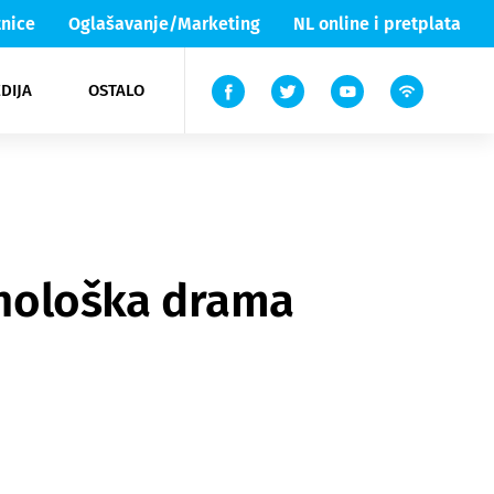
nice
Oglašavanje/Marketing
NL online i pretplata
DIJA
OSTALO
ar
ortovi
 List TV
entari
elgood
Lika & Senj
sihološka drama