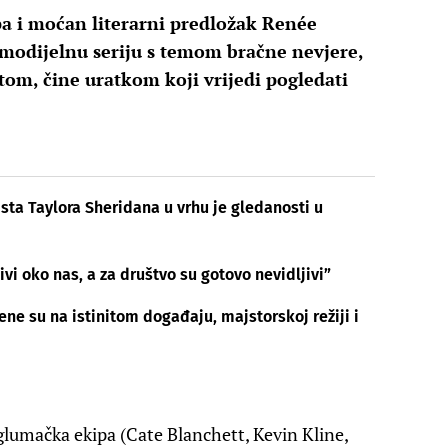
pa i moćan literarni predložak Renée
modijelnu seriju s temom bračne nevjere,
tom, čine uratkom koji vrijedi pogledati
ta Taylora Sheridana u vrhu je gledanosti u
živi oko nas, a za društvo su gotovo nevidljivi”
ene su na istinitom događaju, majstorskoj režiji i
 glumačka ekipa (Cate Blanchett, Kevin Kline,