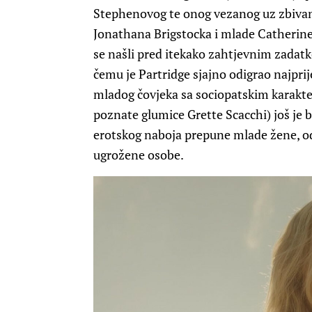
Stephenovog te onog vezanog uz zbivanja
Jonathana Brigstocka i mlade Catherine b
se našli pred itekako zahtjevnim zadat
čemu je Partridge sjajno odigrao najpri
mladog čovjeka sa sociopatskim karakter
poznate glumice Grette Scacchi) još je b
erotskog naboja prepune mlade žene,
ugrožene osobe.