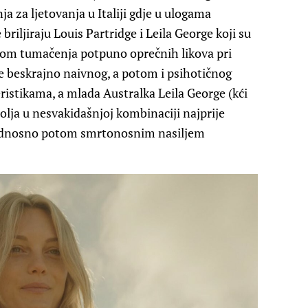
 za ljetovanja u Italiji gdje u ulogama
riljiraju Louis Partridge i Leila George koji su
kom tumačenja potpuno oprečnih likova pri
je beskrajno naivnog, a potom i psihotičnog
istikama, a mlada Australka Leila George (kći
olja u nesvakidašnjoj kombinaciji najprije
 odnosno potom smrtonosnim nasiljem