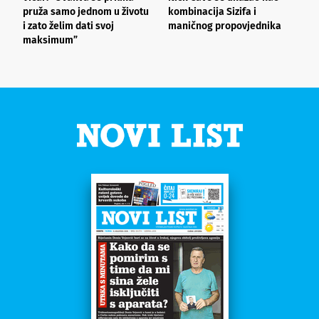
pruža samo jednom u životu
kombinacija Sizifa i
s
i zato želim dati svoj
maničnog propovjednika
o
maksimum”
j