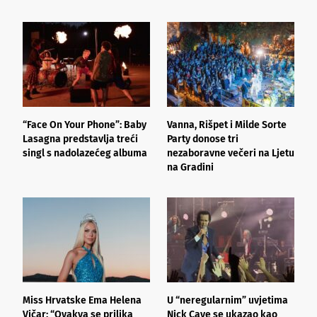
“Face On Your Phone”: Baby
Vanna, Rišpet i Milde Sorte
L
Lasagna predstavlja treći
Party donose tri
d
singl s nadolazećeg albuma
nezaboravne večeri na Ljetu
d
na Gradini
s
Miss Hrvatske Ema Helena
U “neregularnim” uvjetima
N
Vičar: “Ovakva se prilika
Nick Cave se ukazao kao
R