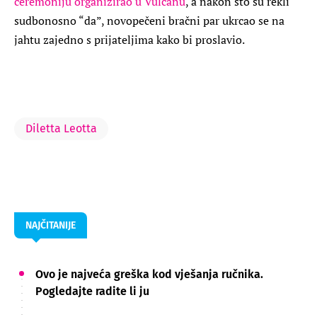
ceremoniju organizirao u Vulcanu
, a nakon što su rekli
sudbonosno “da”, novopečeni bračni par ukrcao se na
jahtu zajedno s prijateljima kako bi proslavio.
Diletta Leotta
NAJČITANIJE
Ovo je najveća greška kod vješanja ručnika.
Pogledajte radite li ju