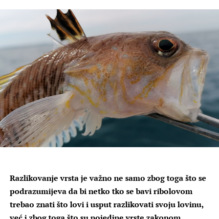
Razlikovanje vrsta je važno ne samo zbog toga što se
podrazumijeva da bi netko tko se bavi ribolovom
trebao znati što lovi i usput razlikovati svoju lovinu,
već i zbog toga što su pojedine vrste zakonom