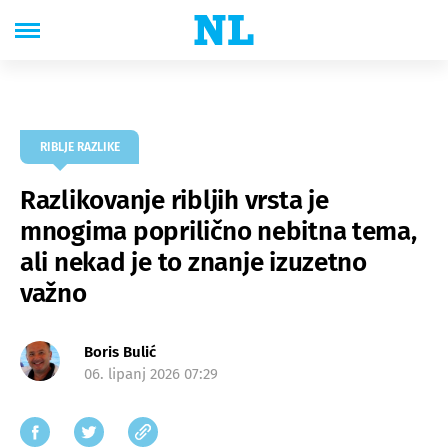
RIBLJE RAZLIKE
Razlikovanje ribljih vrsta je
mnogima poprilično nebitna tema,
ali nekad je to znanje izuzetno
važno
Boris Bulić
06. lipanj 2026 07:29