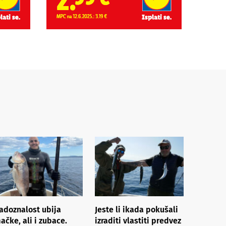
adoznalost ubija
Jeste li ikada pokušali
ačke, ali i zubace.
izraditi vlastiti predvez