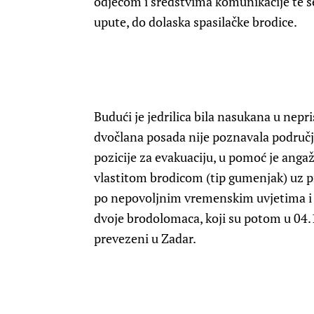
odjećom i sredstvima komunikacije te se
upute, do dolaska spasilačke brodice.
Budući je jedrilica bila nasukana u nepr
dvočlana posada nije poznavala područj
pozicije za evakuaciju, u pomoć je anga
vlastitom brodicom (tip gumenjak) uz p
po nepovoljnim vremenskim uvjetima i sm
dvoje brodolomaca, koji su potom u 04.1
prevezeni u Zadar.