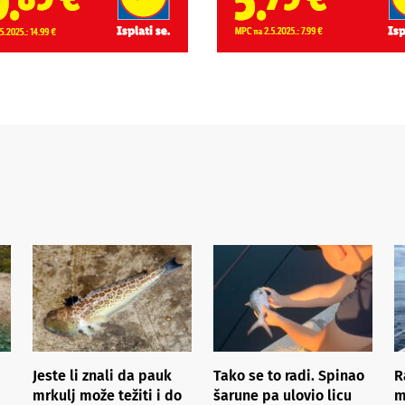
Jeste li znali da pauk
Tako se to radi. Spinao
R
mrkulj može težiti i do
šarune pa ulovio licu
m