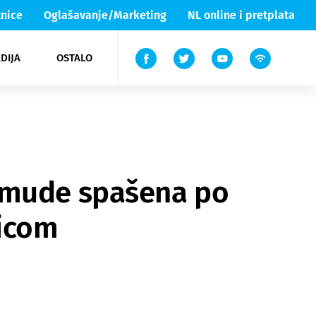
nice
Oglašavanje/Marketing
NL online i pretplata
DIJA
OSTALO
ar
ortovi
 List TV
entari
elgood
Lika & Senj
remude spašena po
dicom