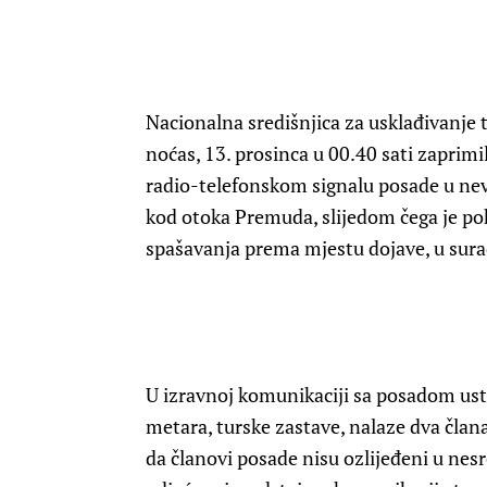
Nacionalna središnjica za usklađivanje
noćas, 13. prosinca u 00.40 sati zaprimi
radio-telefonskom signalu posade u nev
kod otoka Premuda, slijedom čega je pok
spašavanja prema mjestu dojave, u sur
U izravnoj komunikaciji sa posadom ustan
metara, turske zastave, nalaze dva član
da članovi posade nisu ozlijeđeni u nes