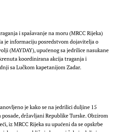
 traganja i spašavanje na moru (MRCC Rijeka)
la je informaciju posredstvom dojavitelja o
olji (MAYDAY), upućenog sa jedrilice nasukane
renuta koordinirana akcija traganja i
adnji sa Lučkom kapetanijom Zadar.
ovljeno je kako se na jedrilici duljine 15
a posade, državljani Republike Turske. Obzirom
reći, iz MRCC Rijeka su upućeni da se opskrbe