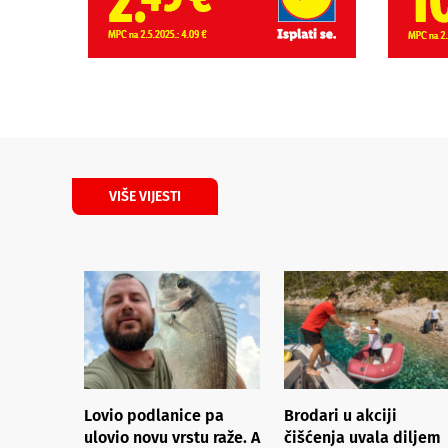
VIŠE VIJESTI
Lovio podlanice pa
Brodari u akciji
ulovio novu vrstu raže. A
čišćenja uvala diljem