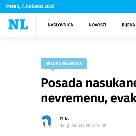
Petak, 7. kolovoz 2026
NASLOVNICA
NOVOSTI
RIJEKA
Rijeka
Kultura
Opatija
Hrvatsk
Moda
NK Rije
Sh
AKCIJA SPAŠAVANJA
Posada nasukane
nevremenu, evak
P. N.
13. prosinac 2023 14:39