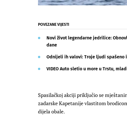
POVEZANE VIJESTI
Novi život legendarne jedrilice: Obno
dane
Odnijeli ih valovi: Troje ljudi spašen
VIDEO Auto sletio u more u Trstu, mlad
Spasilačkoj akciji priključio se mještani
zadarske Kapetanije vlastitom brodico
dijela obale.