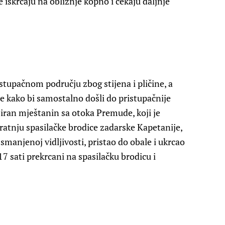
 iskrcaju na obližnje kopno i čekaju daljnje
istupačnom području zbog stijena i pličine, a
e kako bi samostalno došli do pristupačnije
žiran mještanin sa otoka Premude, koji je
ratnju spasilačke brodice zadarske Kapetanije,
anjenoj vidljivosti, pristao do obale i ukrcao
7 sati prekrcani na spasilačku brodicu i