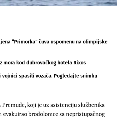
vljena “Primorka” čuva uspomenu na olimpijske
o iz mora kod dubrovačkog hotela Rixos
i vojnici spasili vozača. Pogledajte snimku
n Premude, koji je uz asistenciju službenika
m evakuirao brodolomce sa nepristupačnog