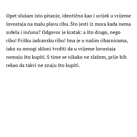
Opet slušam isto pitanje, identično kao i uvijek u vrijeme
lovostaja na malu plavu ribu. Što jesti iz mora kada nema
srdela i inćuna? Odgovor je kratak: a što drugo, nego
ribu! Frišku jadransku ribu! Ima je u našim ribarnicama,
iako su mnogi skloni tvrditi da u vrijeme lovostaja
nemaju što kupiti. S time se nikako ne slažem, prije bih
rekao da takvi ne znaju što kupiti.