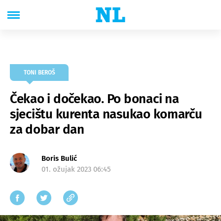
TONI BEROŠ
Čekao i dočekao. Po bonaci na
sjecištu kurenta nasukao komarču
za dobar dan
Boris Bulić
01. ožujak 2023 06:45