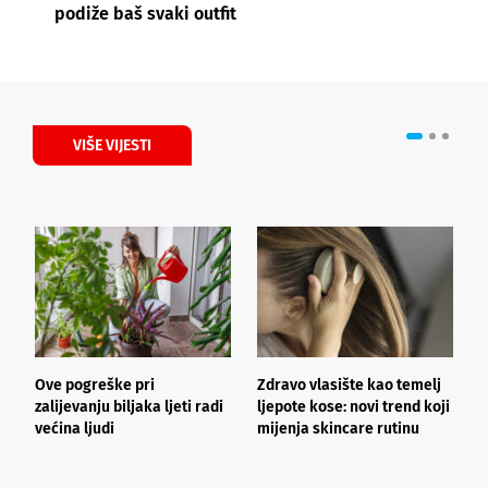
podiže baš svaki outfit
VIŠE VIJESTI
Ove pogreške pri
Zdravo vlasište kao temelj
3
zalijevanju biljaka ljeti radi
ljepote kose: novi trend koji
i
većina ljudi
mijenja skincare rutinu
h