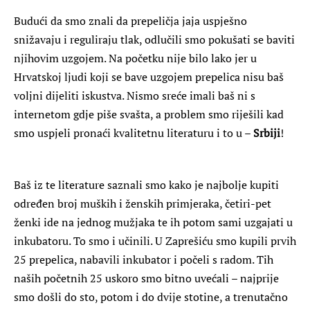
Budući da smo znali da prepeličja jaja uspješno
snižavaju i reguliraju tlak, odlučili smo pokušati se baviti
njihovim uzgojem. Na početku nije bilo lako jer u
Hrvatskoj ljudi koji se bave uzgojem prepelica nisu baš
voljni dijeliti iskustva. Nismo sreće imali baš ni s
internetom gdje piše svašta, a problem smo riješili kad
smo uspjeli pronaći kvalitetnu literaturu i to u –
Srbiji
!
Baš iz te literature saznali smo kako je najbolje kupiti
određen broj muških i ženskih primjeraka, četiri-pet
ženki ide na jednog mužjaka te ih potom sami uzgajati u
inkubatoru. To smo i učinili. U Zaprešiću smo kupili prvih
25 prepelica, nabavili inkubator i počeli s radom. Tih
naših početnih 25 uskoro smo bitno uvećali – najprije
smo došli do sto, potom i do dvije stotine, a trenutačno