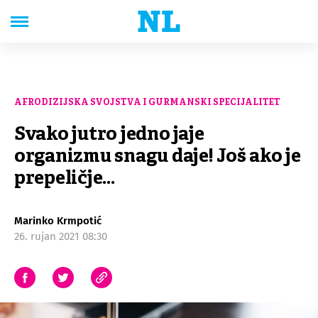
AFRODIZIJSKA SVOJSTVA I GURMANSKI SPECIJALITET
Svako jutro jedno jaje
organizmu snagu daje! Još ako je
prepeličje...
Marinko Krmpotić
26. rujan 2021 08:30