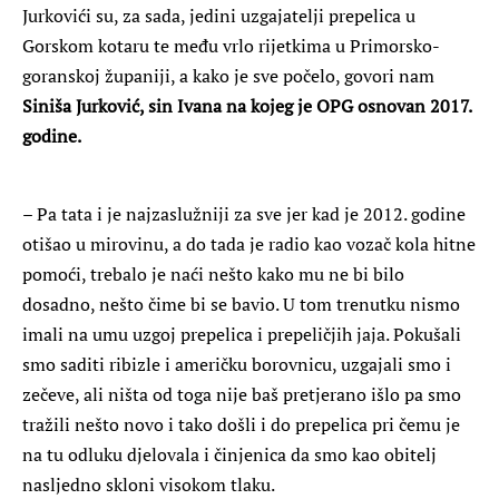
Jurkovići su, za sada, jedini uzgajatelji prepelica u
Gorskom kotaru te među vrlo rijetkima u Primorsko-
goranskoj županiji, a kako je sve počelo, govori nam
Siniša Jurković, sin Ivana na kojeg je OPG osnovan 2017.
godine.
– Pa tata i je najzaslužniji za sve jer kad je 2012. godine
otišao u mirovinu, a do tada je radio kao vozač kola hitne
pomoći, trebalo je naći nešto kako mu ne bi bilo
dosadno, nešto čime bi se bavio. U tom trenutku nismo
imali na umu uzgoj prepelica i prepeličjih jaja. Pokušali
smo saditi ribizle i američku borovnicu, uzgajali smo i
zečeve, ali ništa od toga nije baš pretjerano išlo pa smo
tražili nešto novo i tako došli i do prepelica pri čemu je
na tu odluku djelovala i činjenica da smo kao obitelj
nasljedno skloni visokom tlaku.