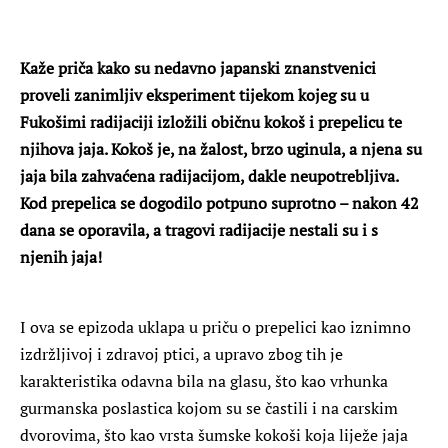
Kaže priča kako su nedavno japanski znanstvenici
proveli zanimljiv eksperiment tijekom kojeg su u
Fukošimi radijaciji izložili običnu kokoš i prepelicu te
njihova jaja. Kokoš je, na žalost, brzo uginula, a njena su
jaja bila zahvaćena radijacijom, dakle neupotrebljiva.
Kod prepelica se dogodilo potpuno suprotno – nakon 42
dana se oporavila, a tragovi radijacije nestali su i s
njenih jaja!
I ova se epizoda uklapa u priču o prepelici kao iznimno
izdržljivoj i zdravoj ptici, a upravo zbog tih je
karakteristika odavna bila na glasu, što kao vrhunka
gurmanska poslastica kojom su se častili i na carskim
dvorovima, što kao vrsta šumske kokoši koja liježe jaja