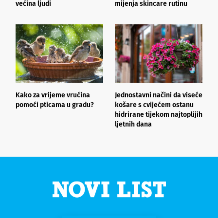
većina ljudi
mijenja skincare rutinu
h
Kako za vrijeme vrućina
Jednostavni načini da viseće
O
pomoći pticama u gradu?
košare s cvijećem ostanu
z
hidrirane tijekom najtoplijih
ljetnih dana