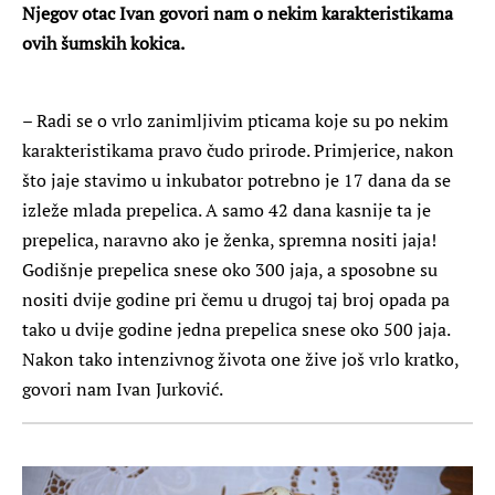
Njegov otac Ivan govori nam o nekim karakteristikama
ovih šumskih kokica.
– Radi se o vrlo zanimljivim pticama koje su po nekim
karakteristikama pravo čudo prirode. Primjerice, nakon
što jaje stavimo u inkubator potrebno je 17 dana da se
izleže mlada prepelica. A samo 42 dana kasnije ta je
prepelica, naravno ako je ženka, spremna nositi jaja!
Godišnje prepelica snese oko 300 jaja, a sposobne su
nositi dvije godine pri čemu u drugoj taj broj opada pa
tako u dvije godine jedna prepelica snese oko 500 jaja.
Nakon tako intenzivnog života one žive još vrlo kratko,
govori nam Ivan Jurković.