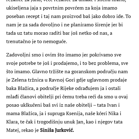
ukiseljena jaja s povrtnim povrćem za koja imamo
poseban recept i taj nam proizvod baš jako dobro ide. To
nam je za sada dovoljno i ne planiramo širenje jer bi
tada uz tatu morao raditi bar još netko od nas, a
trenutačno je to nemoguće.
Zadovoljni smo i ovim što imamo jer pokrivamo sve
svoje potrebe te još i prodajemo, i to bez problema, sve
što imamo. Glavno tržište na goranskom području nam
je Zelena tržnica u Ravnoj Gori gdje uglavnom prodaje
baka Blažica, a područje Rijeke odrađujem ja i ostali
mlađi članovi obitelji pri čemu treba reći da smo u ovaj
posao uklkučeni baš svi iz naše obitelji – tata Ivan i
mama Blažica, ja i supruga Ksenija, naše kćeri Nika i
Klara, te čak i trogodišnju unuk Jan, kao i njegov tata
Matej, rekao je
Siniša Jurković.