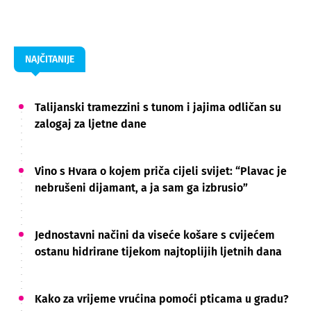
NAJČITANIJE
Talijanski tramezzini s tunom i jajima odličan su
zalogaj za ljetne dane
Vino s Hvara o kojem priča cijeli svijet: “Plavac je
nebrušeni dijamant, a ja sam ga izbrusio”
Jednostavni načini da viseće košare s cvijećem
ostanu hidrirane tijekom najtoplijih ljetnih dana
Kako za vrijeme vrućina pomoći pticama u gradu?