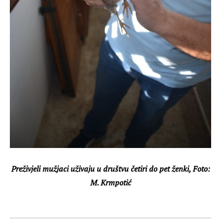
Preživjeli mužjaci uživaju u društvu četiri do pet ženki, Foto:
M. Krmpotić