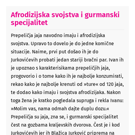
Afrodizijska svojstva i gurmanski
specijalitet
Prepeličja jaja navodno imaju i afrodizijska
svojstva. Upravo to dovelo je do jedne komične
situacije. Naime, prvi put došao ih je do
Jurkovićevih probati jedan stariji bračni par. Ivan ih
je upoznao s karakterisikama prepeličjih jaja,
progovorio i o tome kako ih je najbolje konzumirati,
rekao kako je najbolje krenuti od »ture« od 120 jaja,
te dodao kako imaju i svojstva afrodizijaka. Nakon
toga žena je kratko pogledala supruga i rekla Ivanu:
»Molim vas, nama odmah dajte duplu dozu.«
Prepeličja su jaja, zna se, i gurmanski specijalitet
čest na gozbama kraljevskih dvorova. Čest je i kod
Jurkovićevih jer ih Blažica Jurković priprema na