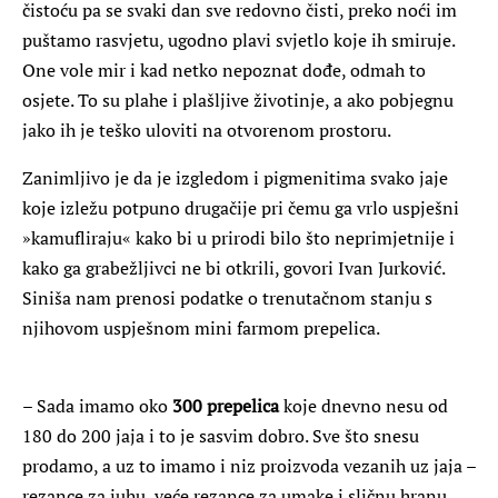
čistoću pa se svaki dan sve redovno čisti, preko noći im
puštamo rasvjetu, ugodno plavi svjetlo koje ih smiruje.
One vole mir i kad netko nepoznat dođe, odmah to
osjete. To su plahe i plašljive životinje, a ako pobjegnu
jako ih je teško uloviti na otvorenom prostoru.
Zanimljivo je da je izgledom i pigmenitima svako jaje
koje izležu potpuno drugačije pri čemu ga vrlo uspješni
»kamufliraju« kako bi u prirodi bilo što neprimjetnije i
kako ga grabežljivci ne bi otkrili, govori Ivan Jurković.
Siniša nam prenosi podatke o trenutačnom stanju s
njihovom uspješnom mini farmom prepelica.
– Sada imamo oko
300 prepelica
koje dnevno nesu od
180 do 200 jaja i to je sasvim dobro. Sve što snesu
prodamo, a uz to imamo i niz proizvoda vezanih uz jaja –
rezance za juhu, veće rezance za umake i sličnu hranu,