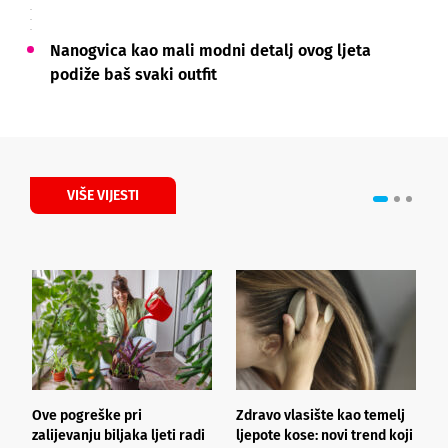
Nanogvica kao mali modni detalj ovog ljeta
podiže baš svaki outfit
VIŠE VIJESTI
Ove pogreške pri
Zdravo vlasište kao temelj
3
zalijevanju biljaka ljeti radi
ljepote kose: novi trend koji
i