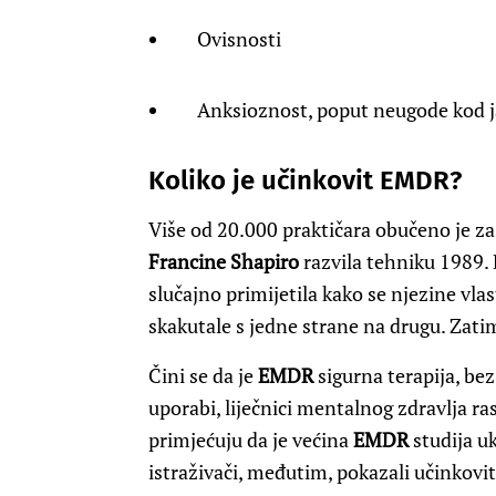
Ovisnosti
Anksioznost, poput neugode kod j
Koliko je učinkovit EMDR?
Više od 20.000 praktičara obučeno je z
Francine Shapiro
razvila tehniku ​​1989
slučajno primijetila kako se njezine vla
skakutale s jedne strane na drugu. Zatim
Čini se da je
EMDR
sigurna terapija, be
uporabi, liječnici mentalnog zdravlja ra
primjećuju da je većina
EMDR
studija uk
istraživači, međutim, pokazali učinkovit