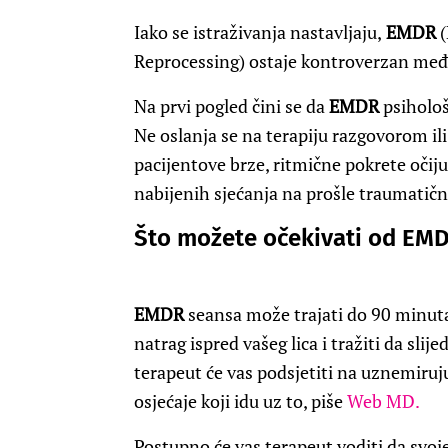
Iako se istraživanja nastavljaju,
EMDR
(
Reprocessing) ostaje kontroverzan me
Na prvi pogled čini se da
EMDR
psihološ
Ne oslanja se na terapiju razgovorom ili
pacijentove brze, ritmične pokrete očij
nabijenih sjećanja na prošle traumatič
Što možete očekivati ​​od EM
EMDR
seansa može trajati do 90 minuta
natrag ispred vašeg lica i tražiti da sl
terapeut će vas podsjetiti na uznemirujuć
osjećaje koji idu uz to, piše
Web MD.
Postupno će vas terapeut voditi da svoj