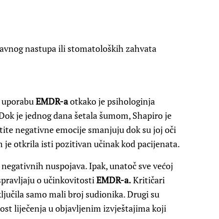
avnog nastupa ili stomatoloških zahvata
a uporabu
EMDR-a
otkako je psihologinja
. Dok je jednog dana šetala šumom, Shapiro je
stite negativne emocije smanjuju dok su joj oči
 je otkrila isti pozitivan učinak kod pacijenata.
z negativnih nuspojava. Ipak, unatoč sve većoj
spravljaju o učinkovitosti
EMDR-a.
Kritičari
ljučila samo mali broj sudionika. Drugi su
ost liječenja u objavljenim izvještajima koji