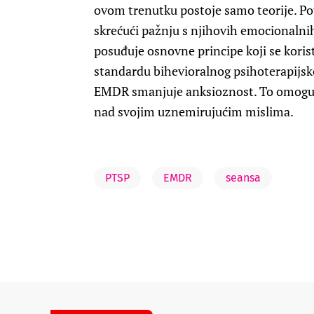
ovom trenutku postoje samo teorije. Pot
skrećući pažnju s njihovih emocionaln
posuđuje osnovne principe koji se korist
standardu bihevioralnog psihoterapijsko
EMDR smanjuje anksioznost. To omoguć
nad svojim uznemirujućim mislima.
PTSP
EMDR
seansa