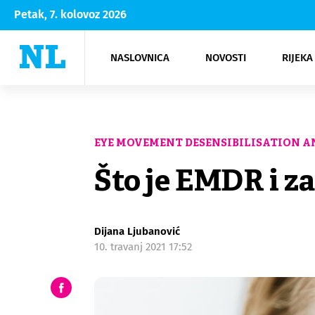
Petak, 7. kolovoz 2026
NASLOVNICA
NOVOSTI
RIJEKA
Rijeka
Kultura
Opatija
Hrvatsk
Moda
NK Rije
Sh
EYE MOVEMENT DESENSIBILISATION A
Što je EMDR i z
Dijana Ljubanović
10. travanj 2021 17:52