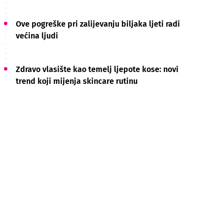
Ove pogreške pri zalijevanju biljaka ljeti radi
većina ljudi
Zdravo vlasište kao temelj ljepote kose: novi
trend koji mijenja skincare rutinu