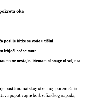
 pokreta oka
a poslije bitke se vode u tišini
ko izbjeći noćne more
trauma ne nestaje. “Nemam ni snage ni volje za
čenje posttraumatskog stresnog poremećaja
stava poput vojne borbe, fizičkog napada,