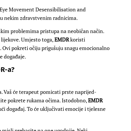
Eye Movement Desensibilisation and
đu nekim zdravstvenim radnicima.
kim problemima pristupa na neobičan način.
 lijekove. Umjesto toga,
EMDR
koristi
u. Ovi pokreti očiju prigušuju snagu emocionalno
ne događaje.
DR-a?
. Vaš će terapeut pomicati prste naprijed-
ijedite pokrete rukama očima. Istodobno,
EMDR
i događaj. To će uključivati ​​emocije i tjelesne
e misli prebacite na one ugodnije. Neki