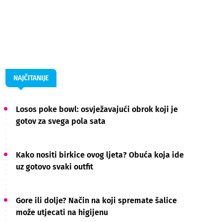
NAJČITANIJE
Losos poke bowl: osvježavajući obrok koji je
gotov za svega pola sata
Kako nositi birkice ovog ljeta? Obuća koja ide
uz gotovo svaki outfit
Gore ili dolje? Način na koji spremate šalice
može utjecati na higijenu