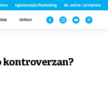
nice
Oglašavanje/Marketing
NL online i pretplata
DIJA
OSTALO
ar
ortovi
 List TV
entari
elgood
Lika & Senj
lo kontroverzan?