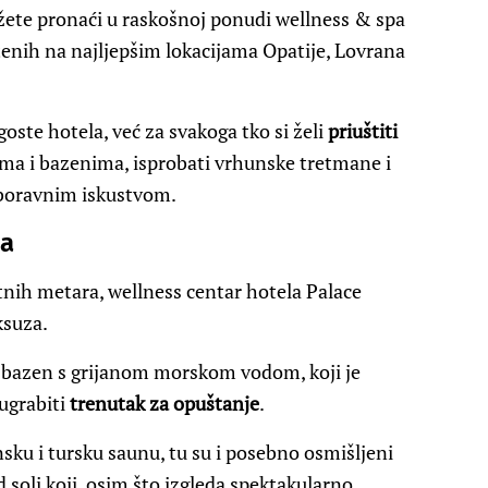
žete pronaći u raskošnoj ponudi wellness & spa
tenih na najljepšim lokacijama Opatije, Lovrana
oste hotela, već za svakoga tko si želi
priuštiti
nama i bazenima, isprobati vrhunske tretmane i
aboravnim iskustvom.
ja
nih metara, wellness centar hotela Palace
ksuza.
bazen s grijanom morskom vodom, koji je
 ugrabiti
trenutak za opuštanje
.
nsku i tursku saunu, tu su i posebno osmišljeni
d soli koji, osim što izgleda spektakularno,