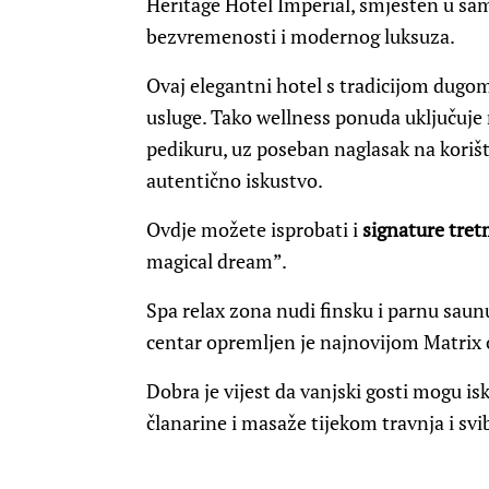
Heritage Hotel Imperial, smješten u sa
bezvremenosti i modernog luksuza.
Ovaj elegantni hotel s tradicijom dugom
usluge. Tako wellness ponuda uključuje m
pedikuru, uz poseban naglasak na korišt
autentično iskustvo.
Ovdje možete isprobati i
signature tre
magical dream”.
Spa relax zona nudi finsku i parnu saunu
centar opremljen je najnovijom Matri
Dobra je vijest da vanjski gosti mogu isk
članarine i masaže tijekom travnja i svi