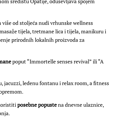
mom središtu Opatije, oduševljava spojem
 više od stoljeća nudi vrhunske wellness
asaže tijela, tretmane lica i tijela, manikuru i
enje prirodnih lokalnih proizvoda za
tmane
poput “Immortelle senses revival” ili “A
, jacuzzi, ledenu fontanu i relax room, a fitness
x opremom.
oristiti
posebne popuste
na dnevne ulaznice,
bnja.