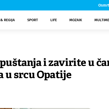
Osmrt
 & REGIJA
SPORT
LIFE
MOZAIK
MULTIME
a
ka
owbizz
Zdravlje
Auto moto
Otoci
Crna kronika
Nogomet
Šta da?
Novi Vinodolski & Crikvenica
Ljepota
Sci-tech
Košarka
Gospodarstvo
Glazba
Gastro
Promo
Rukomet
Film
Zelena nit
Svijet
More
TV
Gorski kot
Ostali sp
Novi
Kom
Fe
opuštanja i zavirite u č
 u srcu Opatije