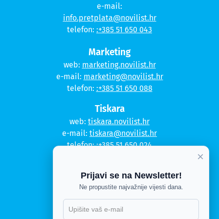
e-mail:
info.pretplata@novilist.hr
telefon:
:+385 51 650 043
Marketing
web:
marketing.novilist.hr
e-mail:
marketing@novilist.hr
telefon:
:+385 51 650 088
Tiskara
web:
tiskara.novilist.hr
e-mail:
tiskara@novilist.hr
telefon:
:+385 51 650 024
×
Copyright © 2020. Novi list
Prijavi se na Newsletter!
Kontakt
Ne propustite najvažnije vijesti dana.
Politika privatnosti
X
Politika kolačića