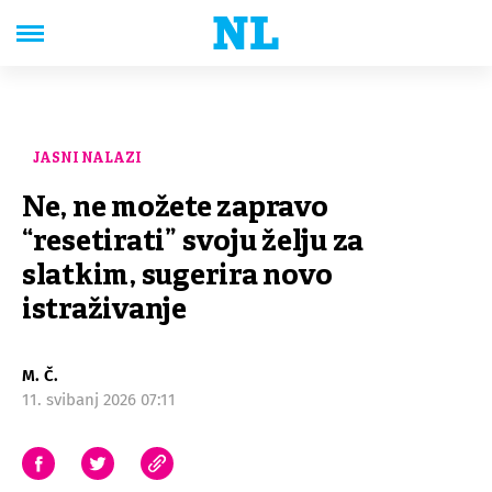
JASNI NALAZI
Ne, ne možete zapravo
“resetirati” svoju želju za
slatkim, sugerira novo
istraživanje
M. Č.
11. svibanj 2026 07:11