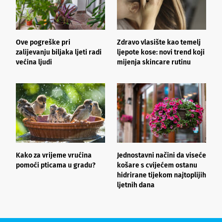
Ove pogreške pri
Zdravo vlasište kao temelj
3
zalijevanju biljaka ljeti radi
ljepote kose: novi trend koji
i
većina ljudi
mijenja skincare rutinu
h
Kako za vrijeme vrućina
Jednostavni načini da viseće
O
pomoći pticama u gradu?
košare s cvijećem ostanu
z
hidrirane tijekom najtoplijih
ljetnih dana