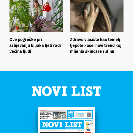
Ove pogreške pri
Zdravo vlasište kao temelj
3
zalijevanju biljaka ljeti radi
ljepote kose: novi trend koji
i
većina ljudi
mijenja skincare rutinu
h