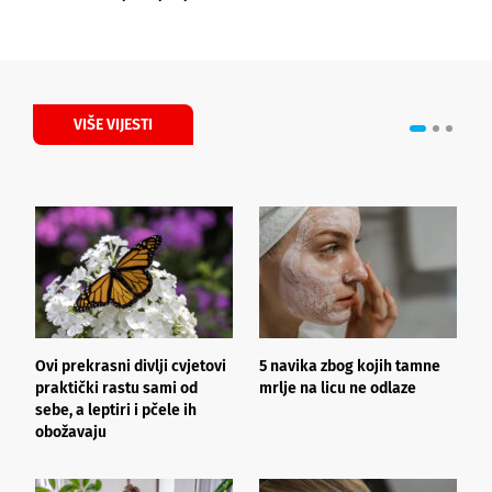
VIŠE VIJESTI
Ovi prekrasni divlji cvjetovi
5 navika zbog kojih tamne
K
praktički rastu sami od
mrlje na licu ne odlaze
p
sebe, a leptiri i pčele ih
obožavaju